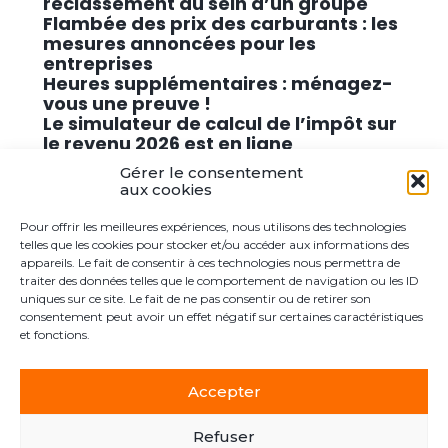
reclassement au sein d’un groupe
Flambée des prix des carburants : les
mesures annoncées pour les
entreprises
Heures supplémentaires : ménagez-
vous une preuve !
Le simulateur de calcul de l’impôt sur
le revenu 2026 est en ligne
Promouvoir des solutions de
Gérer le consentement
cybersécurité conformes au RGPD
aux cookies
Pour offrir les meilleures expériences, nous utilisons des technologies
Commentaires récents
telles que les cookies pour stocker et/ou accéder aux informations des
appareils. Le fait de consentir à ces technologies nous permettra de
traiter des données telles que le comportement de navigation ou les ID
Aucun commentaire à afficher.
uniques sur ce site. Le fait de ne pas consentir ou de retirer son
consentement peut avoir un effet négatif sur certaines caractéristiques
et fonctions.
Accepter
Footer
Le cabinet
Actualités
Postuler ici
Contact
Principale
Refuser