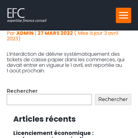
LA FIN DES TICKETS DE CAISSE
Reprise, transmission et création
Aller
PAPIER DE NOUVEAU REPORTÉE !
au
contenu
Gestion au quotidien
Par
ADMIN
|
27 MARS 2022
( Mise à jour 3 avril
2023)
Pilotage d’entreprise
L’interdiction de délivrer systématiquement des
tickets de caisse papier dans les commerces, qui
Audit
devait entrer en vigueur le 1 avril, est reportée au
1 août prochain.
Blog
Rechercher
sidebar
Rechercher
Articles récents
Licenciement économique :