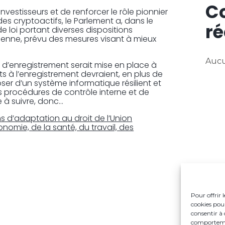
C
nvestisseurs et de renforcer le rôle pionnier
des cryptoactifs, le Parlement a, dans le
ré
e loi portant diverses dispositions
éenne, prévu des mesures visant à mieux
Aucu
d’enregistrement serait mise en place à
dats à l’enregistrement devraient, en plus de
oser d’un système informatique résilient et
les procédures de contrôle interne et de
re à suivre, donc…
ns d’adaptation au droit de l’Union
omie, de la santé, du travail, des
Pour offrir 
cookies pour
consentir à 
comportement