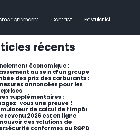
Connex
rcher
compagnements
Contact
Postuler ici
ar
Rechercher
ticles récents
enciement économique :
lassement au sein d’un groupe
mbée des prix des carburants :
 mesures annoncées pour les
reprises
res supplémentaires :
agez-vous une preuve !
imulateur de calcul de l’impôt
le revenu 2026 est en ligne
mouvoir des solutions de
ersécurité conformes au RGPD