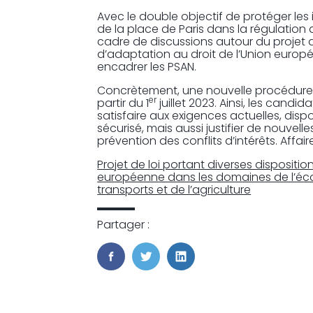
Avec le double objectif de protéger les i
de la place de Paris dans la régulation 
cadre de discussions autour du projet d
d’adaptation au droit de l’Union europ
encadrer les PSAN.
Concrètement, une nouvelle procédure 
er
partir du 1
juillet 2023. Ainsi, les candi
satisfaire aux exigences actuelles, disp
sécurisé, mais aussi justifier de nouvel
prévention des conflits d’intérêts. Affai
Projet de loi portant diverses dispositio
européenne dans les domaines de l’écon
transports et de l’agriculture
Partager :
FaceBook
Twitter
LinkedIn