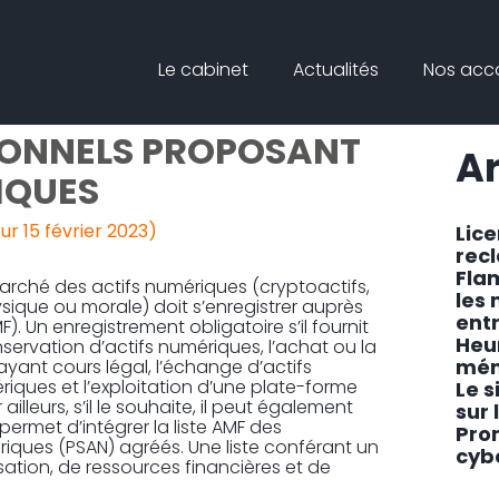
Principal
Blog
Reche
Le cabinet
Actualités
Nos ac
sideb
MENT RENFORCÉ
IONNELS PROPOSANT
Ar
IQUES
our 15 février 2023)
Lic
rec
Fla
marché des actifs numériques (cryptoactifs,
les
sique ou morale) doit s’enregistrer auprès
ent
). Un enregistrement obligatoire s’il fournit
Heu
nservation d’actifs numériques, l’achat ou la
mén
yant cours légal, l’échange d’actifs
iques et l’exploitation d’une plate-forme
Le s
illeurs, s’il le souhaite, il peut également
sur 
permet d’intégrer la liste AMF des
Pro
ériques (PSAN) agréés. Une liste conférant un
cyb
sation, de ressources financières et de