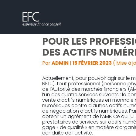
Subheader
Aller
VERS UN ENCADRE
au
contenu
POUR LES PROFESS
DES ACTIFS NUMÉR
Par
ADMIN
|
15 FÉVRIER 2023
( Mise à j
Actuellement, pour pouvoir agir sur le 
NFT…), tout professionnel (personne phy
de l’Autorité des marchés financiers (AMF
l’un des quatre services suivants : la co
vente d’actifs numériques en monnaie a
numériques contre d’autres actifs numér
de négociation d’actifs numériques. Par a
obtenir un agrément de l’AMF. Ce qui lui 
prestataires de services sur actifs num
gage « de qualité » en matière d’organi
conduite de l’activité.