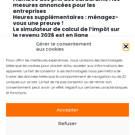
mesures annoncées pour les
entreprises
Heures supplémentaires : ménagez-
vous une preuve !
Le simulateur de calcul de l’impôt sur
le revenu 2026 est en ligne
Promouvoir des solutions de
Gérer le consentement
cybersécurité conformes au RGPD
aux cookies
Pour offrir les meilleures expériences, nous utilisons des technologies
Commentaires récents
telles que les cookies pour stocker et/ou accéder aux informations des
appareils. Le fait de consentir à ces technologies nous permettra de
traiter des données telles que le comportement de navigation ou les ID
Aucun commentaire à afficher.
uniques sur ce site. Le fait de ne pas consentir ou de retirer son
consentement peut avoir un effet négatif sur certaines caractéristiques
et fonctions.
Accepter
Footer
Le cabinet
Actualités
Postuler ici
Contact
Principale
Refuser