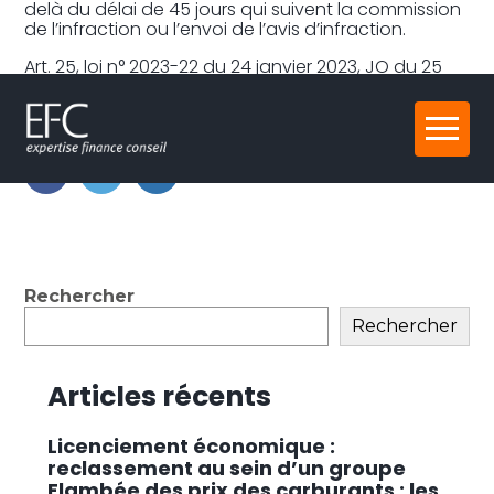
delà du délai de 45 jours qui suivent la commission
de l’infraction ou l’envoi de l’avis d’infraction.
Art. 25, loi n° 2023-22 du 24 janvier 2023, JO du 25
Partager :
Aller
au
contenu
FaceBook
Twitter
LinkedIn
Blog
Rechercher
sidebar
Rechercher
Articles récents
Licenciement économique :
reclassement au sein d’un groupe
Flambée des prix des carburants : les