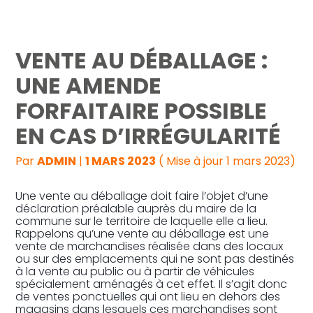
Reprise, transmission et création
VENTE AU DÉBALLAGE :
Gestion au quotidien
UNE AMENDE
FORFAITAIRE POSSIBLE
Pilotage d’entreprise
EN CAS D’IRRÉGULARITÉ
Audit
Par
ADMIN
|
1 MARS 2023
( Mise à jour 1 mars 2023)
Une vente au déballage doit faire l’objet d’une
déclaration préalable auprès du maire de la
commune sur le territoire de laquelle elle a lieu.
Rappelons qu’une vente au déballage est une
vente de marchandises réalisée dans des locaux
ou sur des emplacements qui ne sont pas destinés
à la vente au public ou à partir de véhicules
spécialement aménagés à cet effet. Il s’agit donc
de ventes ponctuelles qui ont lieu en dehors des
magasins dans lesquels ces marchandises sont