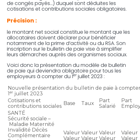
de congés payés…) duquel sont déduites les
cotisations et contributions sociales obligatoires.
Précision :
le montant net social constitue le montant que les
allocataires doivent déclarer pour bénéficier
notamment de la prime d’activité ou du RSA. Son
inscription sur le bulletin de paie vise à simplifier
leurs démarches auprès des organismes sociaux.
Voici donc la présentation du modèle de bulletin
de paie qui deviendra obligatoire pour tous les
er
employeurs à compter du 1
juillet 2023 :
Nouvelle présentation du bulletin de paie à compte
er
1
juillet 2023
Cotisations et
Part
Part
Base
Taux
contributions sociales
Salarié
Emplo
SANTÉ
Sécurité sociale –
Maladie Maternité
Invalidité Décès
Valeur
Valeur
Valeur
Valeur
Complémentaire
Valeur
Valeur
Valeur
Valeur