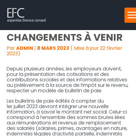
Reprise, transmission et création
Aller
BULLETIN DE PAIE : DES
au
contenu
Gestion au quotidien
CHANGEMENTS À VENIR
Pilotage d’entreprise
Par
ADMIN
|
8 MARS 2023
( Mise à jour 22 février
2023)
Audit
Depuis plusieurs années, les employeurs doivent,
pour la présentation des cotisations et des
contributions sociales et des informations relatives
au prélèvement à la source de l’impôt sur le revenu,
respecter un modèle de bulletin de paie.
Les bulletins de paie édités à compter du
1er juillet 2023 devront intégrer une nouvelle
information, à savoir le montant net social. Celui-ci
correspond à l’ensemble des sommes brutes liées
aux rémunérations et revenus de remplacement
des salariés (salaires, primes, avantages en nature,
indemnités légales d’activité partielle, indemnités