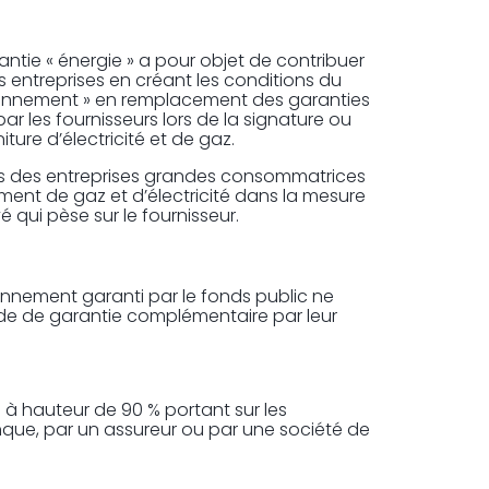
ntie « énergie » a pour objet de contribuer
es entreprises en créant les conditions du
nnement » en remplacement des garanties
r les fournisseurs lors de la signature ou
ure d’électricité et de gaz.
’accès des entreprises grandes consommatrices
ment de gaz et d’électricité dans la mesure
é qui pèse sur le fournisseur.
onnement garanti par le fonds public ne
nde de garantie complémentaire par leur
e à hauteur de 90 % portant sur les
ue, par un assureur ou par une société de