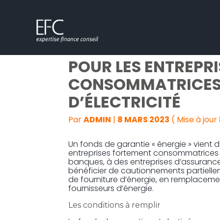
Subheader
Aller
UN FONDS DE GARAN
au
contenu
POUR LES ENTREPR
CONSOMMATRICES 
D’ÉLECTRICITÉ
Par
ADMIN
|
8 MARS 2023
( Mise à jour
Un fonds de garantie « énergie » vient 
entreprises fortement consommatrices 
banques, à des entreprises d’assuranc
bénéficier de cautionnements partiellem
de fourniture d’énergie, en remplacem
fournisseurs d’énergie.
Les conditions à remplir