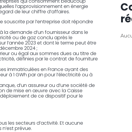
entreprises qui consomment beaucoup
C
squelles l’approvisionnement en énergie
gard de leur chiffre d’affaires.
ré
tie souscrite par l’entreprise doit répondre
se à la demande d’un fournisseur dans le
Aucu
ricité ou de gaz conclu après le
 sur l’année 2023 et dont le terme peut être
1 décembre 2024 ;
férieur ou égal aux sommes dues au titre de
tricité, définies par le contrat de fourniture
ises immatriculées en France ayant des
ur à 1 GWh par an pour l’électricité ou à
 banque, d’un assureur ou d’une société de
on de mise en œuvre avec la Caisse
déploiement de ce dispositif pour le
us les secteurs d’activité. Et aucune
es n’est prévue.