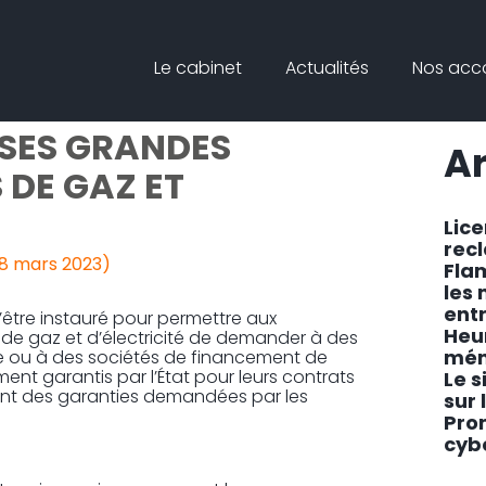
Principal
Blog
Reche
Le cabinet
Actualités
Nos ac
sideb
TIE « ÉNERGIE »
ISES GRANDES
Ar
DE GAZ ET
Lic
rec
 8 mars 2023)
Fla
les
ent
d’être instauré pour permettre aux
Heu
de gaz et d’électricité de demander à des
mén
e ou à des sociétés de financement de
ent garantis par l’État pour leurs contrats
Le s
ent des garanties demandées par les
sur 
Pro
cyb