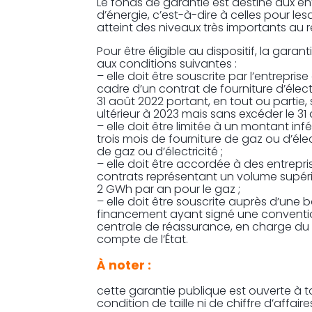
Le fonds de garantie est destiné aux 
d’énergie, c’est-à-dire à celles pour le
atteint des niveaux très importants au re
Pour être éligible au dispositif, la garan
aux conditions suivantes :
– elle doit être souscrite par l’entrepri
cadre d’un contrat de fourniture d’élect
31 août 2022 portant, en tout ou partie,
ultérieur à 2023 mais sans excéder le 3
– elle doit être limitée à un montant in
trois mois de fourniture de gaz ou d’élec
de gaz ou d’électricité ;
– elle doit être accordée à des entrepr
contrats représentant un volume supérie
2 GWh par an pour le gaz ;
– elle doit être souscrite auprès d’une
financement ayant signé une conventi
centrale de réassurance, en charge du 
compte de l’État.
À noter :
cette garantie publique est ouverte à to
condition de taille ni de chiffre d’affair