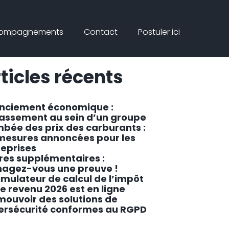
Connex
rcher
compagnements
Contact
Postuler ici
ar
Rechercher
ticles récents
enciement économique :
lassement au sein d’un groupe
mbée des prix des carburants :
 mesures annoncées pour les
reprises
res supplémentaires :
agez-vous une preuve !
imulateur de calcul de l’impôt
le revenu 2026 est en ligne
mouvoir des solutions de
ersécurité conformes au RGPD