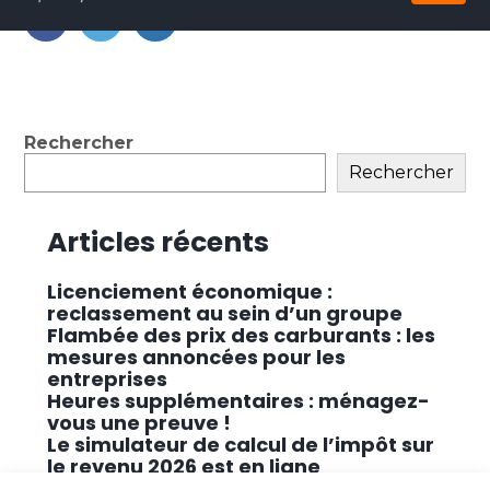
au
contenu
FaceBook
Twitter
LinkedIn
Blog
Rechercher
sidebar
Rechercher
Articles récents
Licenciement économique :
reclassement au sein d’un groupe
Flambée des prix des carburants : les
mesures annoncées pour les
entreprises
Heures supplémentaires : ménagez-
vous une preuve !
Le simulateur de calcul de l’impôt sur
le revenu 2026 est en ligne
Promouvoir des solutions de