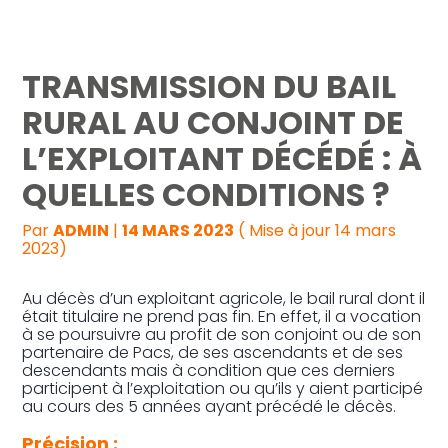
Reprise, transmission et création
TRANSMISSION DU BAIL
Gestion au quotidien
RURAL AU CONJOINT DE
L’EXPLOITANT DÉCÉDÉ : À
Pilotage d’entreprise
QUELLES CONDITIONS ?
Audit
Par
ADMIN
|
14 MARS 2023
( Mise à jour 14 mars
2023)
Au décès d’un exploitant agricole, le bail rural dont il
était titulaire ne prend pas fin. En effet, il a vocation
à se poursuivre au profit de son conjoint ou de son
partenaire de Pacs, de ses ascendants et de ses
descendants mais à condition que ces derniers
participent à l’exploitation ou qu’ils y aient participé
au cours des 5 années ayant précédé le décès.
Précision :