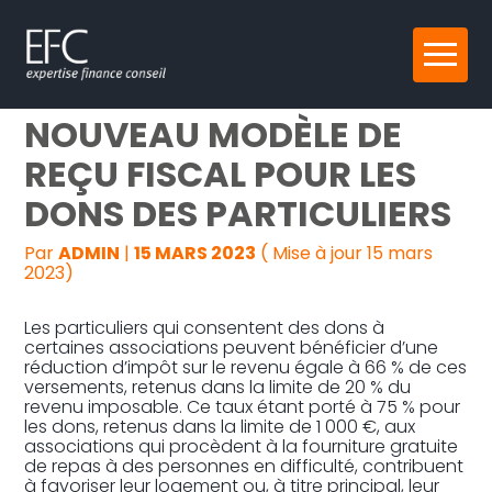
Reprise, transmission et création
Aller
ASSOCIATIONS : UN
au
contenu
Gestion au quotidien
NOUVEAU MODÈLE DE
REÇU FISCAL POUR LES
Pilotage d’entreprise
DONS DES PARTICULIERS
Audit
Par
ADMIN
|
15 MARS 2023
( Mise à jour 15 mars
2023)
Les particuliers qui consentent des dons à
certaines associations peuvent bénéficier d’une
réduction d’impôt sur le revenu égale à 66 % de ces
versements, retenus dans la limite de 20 % du
revenu imposable. Ce taux étant porté à 75 % pour
les dons, retenus dans la limite de 1 000 €, aux
associations qui procèdent à la fourniture gratuite
de repas à des personnes en difficulté, contribuent
à favoriser leur logement ou, à titre principal, leur