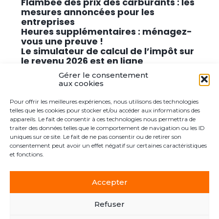
Flambée des prix des carburants : les
mesures annoncées pour les
entreprises
Heures supplémentaires : ménagez-
vous une preuve !
Le simulateur de calcul de l’impôt sur
le revenu 2026 est en ligne
Promouvoir des solutions de
Gérer le consentement
cybersécurité conformes au RGPD
aux cookies
Pour offrir les meilleures expériences, nous utilisons des technologies
Commentaires récents
telles que les cookies pour stocker et/ou accéder aux informations des
appareils. Le fait de consentir à ces technologies nous permettra de
traiter des données telles que le comportement de navigation ou les ID
Aucun commentaire à afficher.
uniques sur ce site. Le fait de ne pas consentir ou de retirer son
consentement peut avoir un effet négatif sur certaines caractéristiques
et fonctions.
Accepter
Footer
Le cabinet
Actualités
Postuler ici
Contact
Principale
Refuser