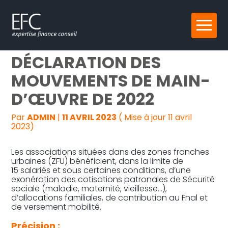
Reprise, transmission et création
Aller
ASSOCIATIONS EN ZFU :
au
contenu
Gestion au quotidien
DÉCLARATION DES
MOUVEMENTS DE MAIN-
Pilotage d’entreprise
D’ŒUVRE DE 2022
Audit
Par
ADMIN
|
11 AVRIL 2023
( Mise à jour 11 avril
2023)
Les associations situées dans des zones franches
urbaines (ZFU) bénéficient, dans la limite de
15 salariés et sous certaines conditions, d’une
exonération des cotisations patronales de Sécurité
sociale (maladie, maternité, vieillesse…),
d’allocations familiales, de contribution au Fnal et
de versement mobilité.
Précision :