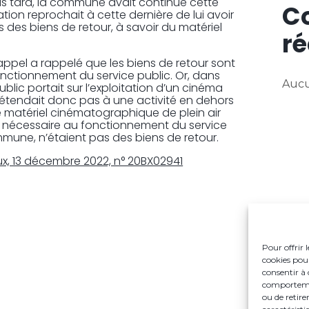
plus tard, la commune avait continué cette
C
iation reprochait à cette dernière de lui avoir
s des biens de retour, à savoir du matériel
ré
d’appel a rappelé que les biens de retour sont
nctionnement du service public. Or, dans
Aucu
ublic portait sur l’exploitation d’un cinéma
s’étendait donc pas à une activité en dehors
 le matériel cinématographique de plein air
as nécessaire au fonctionnement du service
ommune, n’étaient pas des biens de retour.
x, 13 décembre 2022, n° 20BX02941
Pour offrir 
cookies pour
consentir à 
comportement
ou de retire