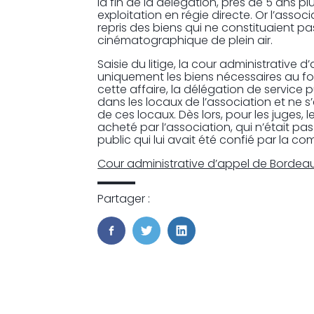
la fin de la délégation, près de 5 ans 
exploitation en régie directe. Or l’assoc
repris des biens qui ne constituaient pa
cinématographique de plein air.
Saisie du litige, la cour administrative 
uniquement les biens nécessaires au fo
cette affaire, la délégation de service p
dans les locaux de l’association et ne 
de ces locaux. Dès lors, pour les juges,
acheté par l’association, qui n’était p
public qui lui avait été confié par la c
Cour administrative d’appel de Bordeau
Partager :
FaceBook
Twitter
LinkedIn