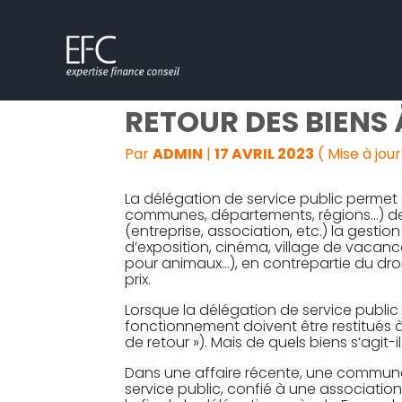
Subheader
Aller
DÉLÉGATION DE SER
au
contenu
RETOUR DES BIENS
Par
ADMIN
|
17 AVRIL 2023
( Mise à jour
La délégation de service public permet à
communes, départements, régions…) de
(entreprise, association, etc.) la gestion
d’exposition, cinéma, village de vacance
pour animaux…), en contrepartie du droit
prix.
Lorsque la délégation de service public 
fonctionnement doivent être restitués à 
de retour »). Mais de quels biens s’agit-
Dans une affaire récente, une commune
service public, confié à une association 