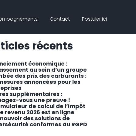
Connex
rcher
compagnements
Contact
Postuler ici
ar
Rechercher
ticles récents
enciement économique :
lassement au sein d’un groupe
mbée des prix des carburants :
 mesures annoncées pour les
reprises
res supplémentaires :
agez-vous une preuve !
imulateur de calcul de l’impôt
le revenu 2026 est en ligne
mouvoir des solutions de
ersécurité conformes au RGPD