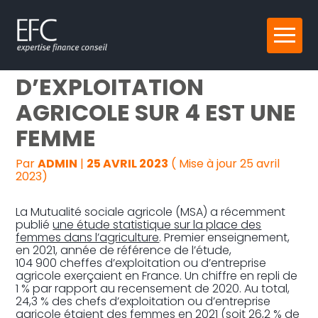
Reprise, transmission et création
Aller
UN CHEF
au
contenu
Gestion au quotidien
D’EXPLOITATION
AGRICOLE SUR 4 EST UNE
Pilotage d’entreprise
FEMME
Audit
Par
ADMIN
|
25 AVRIL 2023
( Mise à jour 25 avril
2023)
La Mutualité sociale agricole (MSA) a récemment
publié
une étude statistique sur la place des
femmes dans l’agriculture
. Premier enseignement,
en 2021, année de référence de l’étude,
104 900 cheffes d’exploitation ou d’entreprise
agricole exerçaient en France. Un chiffre en repli de
1 % par rapport au recensement de 2020. Au total,
24,3 % des chefs d’exploitation ou d’entreprise
agricole étaient des femmes en 2021 (soit 26,2 % de