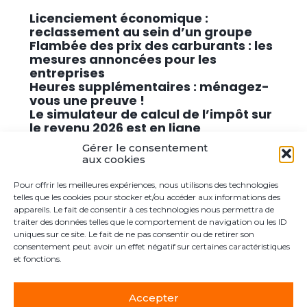
Licenciement économique :
reclassement au sein d’un groupe
Flambée des prix des carburants : les
mesures annoncées pour les
entreprises
Heures supplémentaires : ménagez-
vous une preuve !
Le simulateur de calcul de l’impôt sur
le revenu 2026 est en ligne
Promouvoir des solutions de
Gérer le consentement
cybersécurité conformes au RGPD
aux cookies
Pour offrir les meilleures expériences, nous utilisons des technologies
Commentaires récents
telles que les cookies pour stocker et/ou accéder aux informations des
appareils. Le fait de consentir à ces technologies nous permettra de
traiter des données telles que le comportement de navigation ou les ID
Aucun commentaire à afficher.
uniques sur ce site. Le fait de ne pas consentir ou de retirer son
consentement peut avoir un effet négatif sur certaines caractéristiques
et fonctions.
Accepter