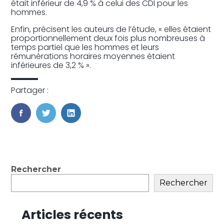
était inférieur de 4,9 % à celui des CDI pour les
hommes.
Enfin, précisent les auteurs de l’étude, « elles étaient
proportionnellement deux fois plus nombreuses à
temps partiel que les hommes et leurs
rémunérations horaires moyennes étaient
inférieures de 3,2 % ».
Partager :
FaceBook
Twitter
LinkedIn
Blog
Rechercher
sidebar
Rechercher
Articles récents