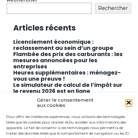
sidebar
Rechercher
Articles récents
Licenciement économique :
reclassement au sein d’un groupe
Flambée des prix des carburants : les
mesures annoncées pour les
entreprises
Heures supplémentaires : ménagez-
vous une preuve !
Le simulateur de calcul de l’impôt sur
le revenu 2026 est en ligne
Promouvoir des solutions de
Gérer le consentement
cybersécurité conformes au RGPD
aux cookies
Pour offrir les meilleures expériences, nous utilisons des technologies
Commentaires récents
telles que les cookies pour stocker et/ou accéder aux informations des
appareils. Le fait de consentir à ces technologies nous permettra de
traiter des données telles que le comportement de navigation ou les ID
Aucun commentaire à afficher.