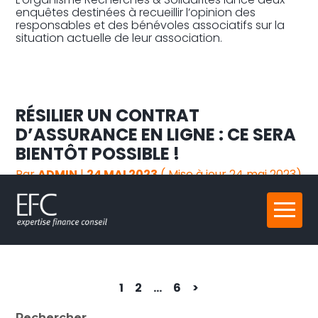
enquêtes destinées à recueillir l’opinion des
responsables et des bénévoles associatifs sur la
situation actuelle de leur association.
RÉSILIER UN CONTRAT
D’ASSURANCE EN LIGNE : CE SERA
BIENTÔT POSSIBLE !
Par
ADMIN
|
24 MAI 2023
( Mise à jour 24 mai 2023)
À compter du 1 juin prochain, les particuliers qui
Aller
auront souscrit un contrat d’assurance en ligne
au
devront pouvoir le résilier également en ligne.
contenu
Navigation
1
2
…
6
>
actualités
Blog
Rechercher