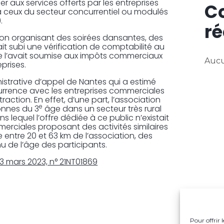
aux services offerts par les entreprises
C
 à ceux du secteur concurrentiel ou modulés
.
ré
ion organisant des soirées dansantes, des
t subi une vérification de comptabilité au
ale l’avait soumise aux impôts commerciaux
Aucu
prises.
istrative d’appel de Nantes qui a estimé
currence avec les entreprises commerciales
tion. En effet, d’une part, l’association
e
onnes du 3
âge dans un secteur très rural
lequel l’offre dédiée à ce public n’existait
mmerciales proposant des activités similaires
 entre 20 et 63 km de l’association, des
 de l’âge des participants.
3 mars 2023, n° 21NT01869
Pour offrir 