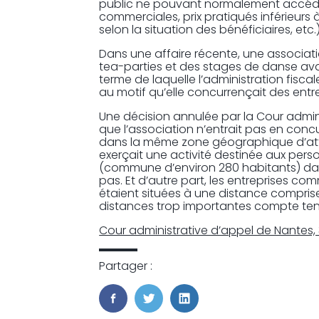
public ne pouvant normalement accéder 
commerciales, prix pratiqués inférieurs
selon la situation des bénéficiaires, etc.)
Dans une affaire récente, une associat
tea-parties et des stages de danse avai
terme de laquelle l’administration fisc
au motif qu’elle concurrençait des entre
Une décision annulée par la Cour admin
que l’association n’entrait pas en con
dans la même zone géographique d’attrac
exerçait une activité destinée aux pers
(commune d’environ 280 habitants) dans 
pas. Et d’autre part, les entreprises co
étaient situées à une distance comprise
distances trop importantes compte tenu
Cour administrative d’appel de Nantes, 
Partager :
FaceBook
Twitter
LinkedIn