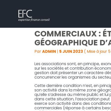
Subheader
Aller
ACTIVITÉS ASSOCIA
au
contenu
COMMERCIAUX : ÉT
GÉOGRAPHIQUE D’
Par
ADMIN
|
5 JUIN 2023
( Mise à jour 5
Les associations sont, en principe, ex
sur les sociétés et contribution économi
gestion doit présenter un caractère dési
concurrencer les organismes du secteur 
Cette dernière condition n’est, en princ
son activité dans la même zone géograp
qu’elle s’adresse au même public et lu
dans cette situation, l’association peu
exerce son activité dans des conditions
commerciales (réponse à certains besoi