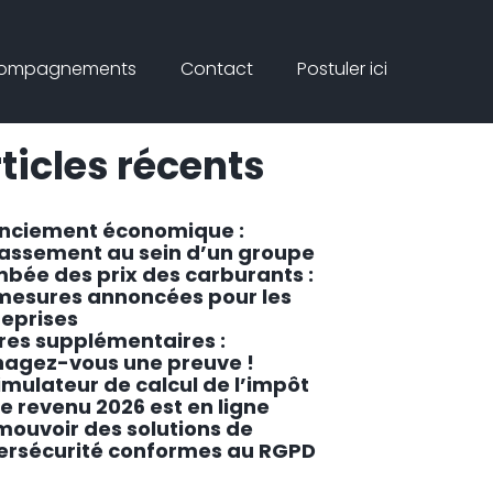
Connex
rcher
compagnements
Contact
Postuler ici
ar
Rechercher
ticles récents
enciement économique :
lassement au sein d’un groupe
mbée des prix des carburants :
 mesures annoncées pour les
reprises
res supplémentaires :
agez-vous une preuve !
imulateur de calcul de l’impôt
le revenu 2026 est en ligne
mouvoir des solutions de
ersécurité conformes au RGPD