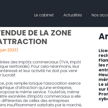
Principal
Blog
Reche
Le cabinet
Actualités
Nos ac
sideb
TIVES ET IMPÔTS
ENDUE DE LA ZONE
Ar
ATTRACTION
 juin 2023)
Lic
rec
Fla
onérées des impôts commerciaux (TVA, impôt
les
que territoriale). Pour cela néanmoins, leur
ent
ntéressé et leur activité ne doit pas venir
Heu
lucratif.
mén
ipe, pas remplie lorsque l’association exerce
Le s
hique d’attraction qu’une entreprise,
sur 
i propose le même service. Toutefois, même
Pro
t être exonérée d’impôts commerciaux si elle
cyb
 différentes de celles des entreprises
ns insuffisamment satisfaits par le marché,