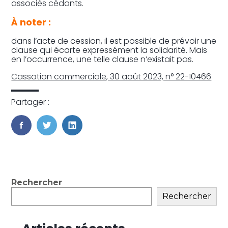
associés cédants.
À noter :
dans l’acte de cession, il est possible de prévoir une
clause qui écarte expressément la solidarité. Mais
en l’occurrence, une telle clause n’existait pas.
Cassation commerciale, 30 août 2023, n° 22-10466
Partager :
FaceBook
Twitter
LinkedIn
Blog
Rechercher
sidebar
Rechercher