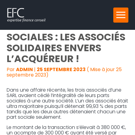
Reprise, transmission et création
Aller
CESSION DE PARTS
au
contenu
Gestion au quotidien
SOCIALES : LES ASSOCIÉS
SOLIDAIRES ENVERS
Pilotage d’entreprise
L’ACQUÉREUR !
Audit
Par
ADMIN
|
25 SEPTEMBRE 2023
( Mise à jour 25
septembre 2023)
Dans une affaire récente, les trois associés d’une
SARL avaient cédé l’intégralité de leurs parts
sociales à une autre société. L’un des associés était
ultra majoritaire puisqu’il détenait 99,93 % des parts
tandis que les deux autres détenaient chacun une
part sociale seulement.
Le montant de la transaction s’élevait à 380 000 €,
un acompte de 300 000 € ayant été versé par