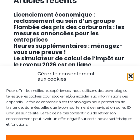
Articles récents
Licenciement économique :
reclassement au sein d’un groupe
Flambée des prix des carburants : les
mesures annoncées pour les
entreprises
Heures supplémentaires : ménagez-
vous une preuve !
Le simulateur de calcul de l’impôt sur
le revenu 2026 est en ligne
Promouvoir des solutions de
Gérer le consentement
cybersécurité conformes au RGPD
aux cookies
Pour offrir les meilleures expériences, nous utilisons des technologies
Commentaires récents
telles que les cookies pour stocker et/ou accéder aux informations des
appareils. Le fait de consentir à ces technologies nous permettra de
traiter des données telles que le comportement de navigation ou les ID
Aucun commentaire à afficher.
uniques sur ce site. Le fait de ne pas consentir ou de retirer son
consentement peut avoir un effet négatif sur certaines caractéristiques
et fonctions.