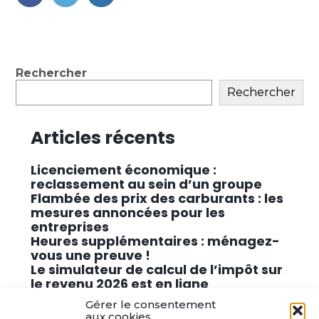
FaceBook
Twitter
LinkedIn
Blog
Rechercher
sidebar
Rechercher
Articles récents
Licenciement économique :
reclassement au sein d’un groupe
Flambée des prix des carburants : les
mesures annoncées pour les
entreprises
Heures supplémentaires : ménagez-
vous une preuve !
Le simulateur de calcul de l’impôt sur
le revenu 2026 est en ligne
Promouvoir des solutions de
Gérer le consentement
cybersécurité conformes au RGPD
aux cookies