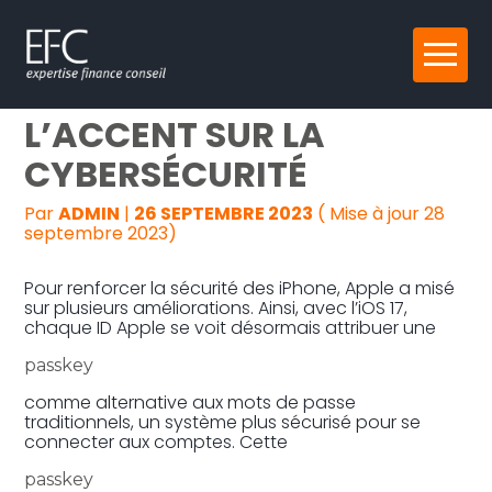
Reprise, transmission et création
Aller
IOS 17 : APPLE MET
au
contenu
Gestion au quotidien
L’ACCENT SUR LA
CYBERSÉCURITÉ
Pilotage d’entreprise
Par
ADMIN
|
26 SEPTEMBRE 2023
( Mise à jour 28
Audit
septembre 2023)
Pour renforcer la sécurité des iPhone, Apple a misé
sur plusieurs améliorations. Ainsi, avec l’iOS 17,
chaque ID Apple se voit désormais attribuer une
passkey
comme alternative aux mots de passe
traditionnels, un système plus sécurisé pour se
connecter aux comptes. Cette
passkey