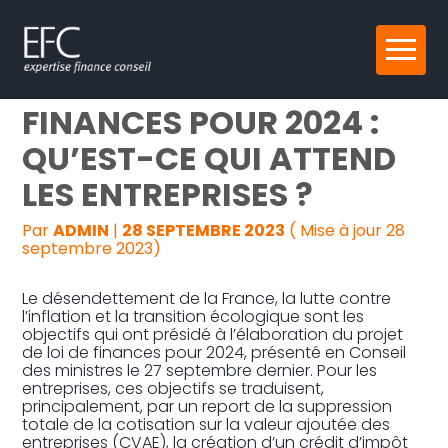
Reprise, transmission et création
Aller
PROJET DE LOI DE
au
contenu
Gestion au quotidien
FINANCES POUR 2024 :
QU’EST-CE QUI ATTEND
Pilotage d’entreprise
LES ENTREPRISES ?
Audit
Par
ADMIN
|
28 SEPTEMBRE 2023
( Mise à jour 28
septembre 2023)
Le désendettement de la France, la lutte contre
l’inflation et la transition écologique sont les
objectifs qui ont présidé à l’élaboration du projet
de loi de finances pour 2024, présenté en Conseil
des ministres le 27 septembre dernier. Pour les
entreprises, ces objectifs se traduisent,
principalement, par un report de la suppression
totale de la cotisation sur la valeur ajoutée des
entreprises (CVAE), la création d’un crédit d’impôt