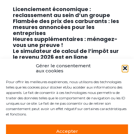
Licenciement économique :
reclassement au sein d’un groupe
Flambée des prix des carburants : les
mesures annoncées pour les
entreprises
Heures supplémentaires : ménagez-
vous une preuve !
Le simulateur de calcul de l’impôt sur
le revenu 2026 est en ligne
Promouvoir des solutions de
Gérer le consentement
cybersécurité conformes au RGPD
aux cookies
Pour offrir les meilleures expériences, nous utilisons des technologies
Commentaires récents
telles que les cookies pour stocker et/ou accéder aux informations des
appareils. Le fait de consentir à ces technologies nous permettra de
traiter des données telles que le comportement de navigation ou les ID
Aucun commentaire à afficher.
uniques sur ce site. Le fait de ne pas consentir ou de retirer son
consentement peut avoir un effet négatif sur certaines caractéristiques
et fonctions.
Accepter