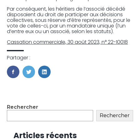
Par conséquent, les héritiers de l’associé décédé
disposaient du droit de participer aux décisions
collectives, sous réserve d’être représentés, pour le
vote de celles-ci, par un mandataire unique (l’un
d’entre eux ou un associé, selon les statuts).
Cassation commerciale, 30 août 2023, n° 22-10018
Partager :
FaceBook
Twitter
LinkedIn
Blog
Rechercher
sidebar
Rechercher
Articles récents