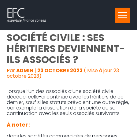
Reprise, transmission et création
Aller
DÉCÈS D’UN ASSOCIÉ DE
au
contenu
Gestion au quotidien
SOCIÉTÉ CIVILE : SES
HÉRITIERS DEVIENNENT-
Pilotage d’entreprise
ILS ASSOCIÉS ?
Audit
Par
ADMIN
|
23 OCTOBRE 2023
( Mise à jour 23
octobre 2023)
Lorsque l’un des associés d’une société civile
décède, celle-ci continue avec les héritiers de ce
dernier, sauf si les statuts prévoient une autre règle,
par exemple la dissolution de la société ou sa
continuation avec les seuls associés survivants.
À noter :
dans les sociétés commerciales de personnes