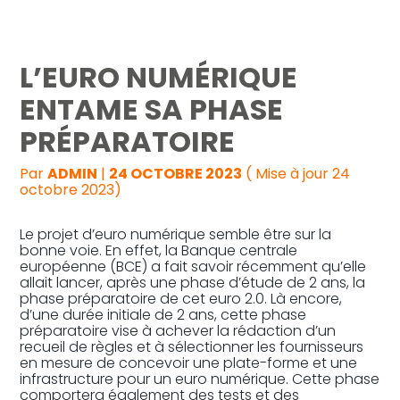
Reprise, transmission et création
L’EURO NUMÉRIQUE
Gestion au quotidien
ENTAME SA PHASE
PRÉPARATOIRE
Pilotage d’entreprise
Par
ADMIN
|
24 OCTOBRE 2023
( Mise à jour 24
Audit
octobre 2023)
Le projet d’euro numérique semble être sur la
bonne voie. En effet, la Banque centrale
européenne (BCE) a fait savoir récemment qu’elle
allait lancer, après une phase d’étude de 2 ans, la
phase préparatoire de cet euro 2.0. Là encore,
d’une durée initiale de 2 ans, cette phase
préparatoire vise à achever la rédaction d’un
recueil de règles et à sélectionner les fournisseurs
en mesure de concevoir une plate-forme et une
infrastructure pour un euro numérique. Cette phase
comportera également des tests et des