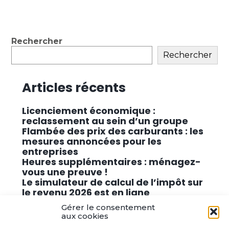
Blog
Rechercher
sidebar
Rechercher
Articles récents
Licenciement économique :
reclassement au sein d’un groupe
Flambée des prix des carburants : les
mesures annoncées pour les
entreprises
Heures supplémentaires : ménagez-
vous une preuve !
Le simulateur de calcul de l’impôt sur
le revenu 2026 est en ligne
Promouvoir des solutions de
Gérer le consentement
cybersécurité conformes au RGPD
aux cookies