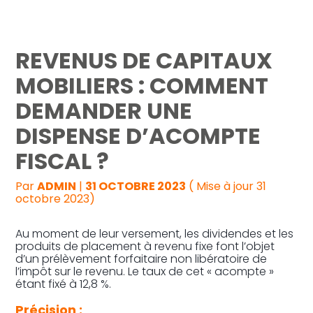
Reprise, transmission et création
REVENUS DE CAPITAUX
Gestion au quotidien
MOBILIERS : COMMENT
DEMANDER UNE
Pilotage d’entreprise
DISPENSE D’ACOMPTE
Audit
FISCAL ?
Par
ADMIN
|
31 OCTOBRE 2023
( Mise à jour 31
octobre 2023)
Au moment de leur versement, les dividendes et les
produits de placement à revenu fixe font l’objet
d’un prélèvement forfaitaire non libératoire de
l’impôt sur le revenu. Le taux de cet « acompte »
étant fixé à 12,8 %.
Précision :