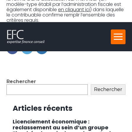
modèle-type établi par l’administration fiscale est
également disponible
en cliquant ici
) dans laquelle
le contribuable confirme remplir l’ensemble des
critères requis.
Partager :
Aller
au
contenu
FaceBook
Twitter
LinkedIn
Blog
Rechercher
sidebar
Rechercher
Articles récents
Licenciement économique :
reclassement au sein d’un groupe