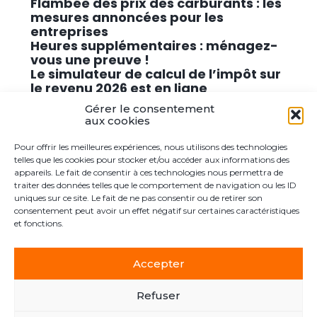
Flambée des prix des carburants : les
mesures annoncées pour les
entreprises
Heures supplémentaires : ménagez-
vous une preuve !
Le simulateur de calcul de l’impôt sur
le revenu 2026 est en ligne
Promouvoir des solutions de
Gérer le consentement
cybersécurité conformes au RGPD
aux cookies
Pour offrir les meilleures expériences, nous utilisons des technologies
Commentaires récents
telles que les cookies pour stocker et/ou accéder aux informations des
appareils. Le fait de consentir à ces technologies nous permettra de
traiter des données telles que le comportement de navigation ou les ID
Aucun commentaire à afficher.
uniques sur ce site. Le fait de ne pas consentir ou de retirer son
consentement peut avoir un effet négatif sur certaines caractéristiques
et fonctions.
Accepter
Footer
Le cabinet
Actualités
Postuler ici
Contact
Principale
Refuser