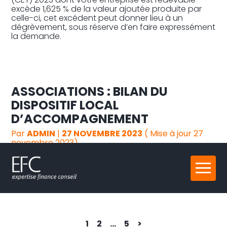
excède 1,625 % de la valeur ajoutée produite par
celle-ci, cet excédent peut donner lieu à un
dégrèvement, sous réserve d’en faire expressément
la demande.
ASSOCIATIONS : BILAN DU
DISPOSITIF LOCAL
D’ACCOMPAGNEMENT
Par
ADMIN
|
27 NOVEMBRE 2023
( Mise à jour 27
novembre 2023)
Depuis sa création, le DLA a accompagné plus de
Aller
67 000 associations à développer leur activité et à
au
créer des emplois.
contenu
Navigation
1
2
…
5
>