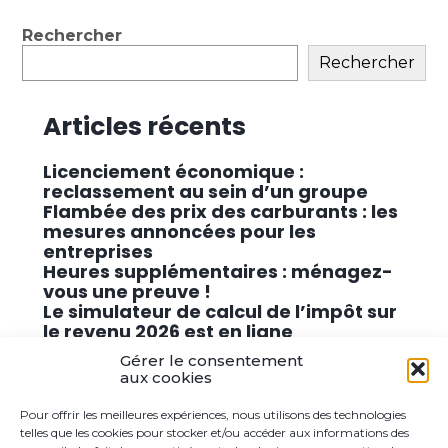
actualités
Blog
Rechercher
sidebar
Rechercher
Articles récents
Licenciement économique :
reclassement au sein d’un groupe
Flambée des prix des carburants : les
mesures annoncées pour les
entreprises
Heures supplémentaires : ménagez-
vous une preuve !
Le simulateur de calcul de l’impôt sur
le revenu 2026 est en ligne
Promouvoir des solutions de
Gérer le consentement
cybersécurité conformes au RGPD
aux cookies
Pour offrir les meilleures expériences, nous utilisons des technologies
Commentaires récents
telles que les cookies pour stocker et/ou accéder aux informations des