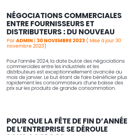
NÉGOCIATIONS COMMERCIALES
Reprise, transmission et création
ENTRE FOURNISSEURS ET
DISTRIBUTEURS : DU NOUVEAU
Gestion au quotidien
Par
ADMIN
|
30 NOVEMBRE 2023
( Mise à jour 30
novembre 2023)
Pilotage d’entreprise
Pour l’année 2024, la date butoir des négociations
Audit
commerciales entre les industriels et les
distributeurs est exceptionnellement avancée au
mois de janvier. Le but étant de faire bénéficier plus
rapidement les consommateurs d’une baisse des
prix sur les produits de grande consommation.
POUR QUE LA FÊTE DE FIN D’ANNÉE
DE L’ENTREPRISE SE DÉROULE