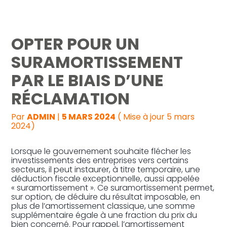
Reprise, transmission et création
OPTER POUR UN
Gestion au quotidien
SURAMORTISSEMENT
PAR LE BIAIS D’UNE
Pilotage d’entreprise
RÉCLAMATION
Audit
Par
ADMIN
|
5 MARS 2024
( Mise à jour 5 mars
2024)
Lorsque le gouvernement souhaite flécher les
investissements des entreprises vers certains
secteurs, il peut instaurer, à titre temporaire, une
déduction fiscale exceptionnelle, aussi appelée
« suramortissement ». Ce suramortissement permet,
sur option, de déduire du résultat imposable, en
plus de l’amortissement classique, une somme
supplémentaire égale à une fraction du prix du
bien concerné. Pour rappel, l’amortissement