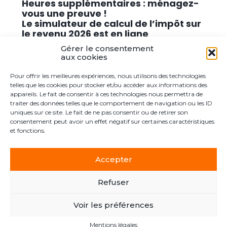
Heures supplémentaires : ménagez-
vous une preuve !
Le simulateur de calcul de l’impôt sur
le revenu 2026 est en ligne
Promouvoir des solutions de
Gérer le consentement
cybersécurité conformes au RGPD
aux cookies
Pour offrir les meilleures expériences, nous utilisons des technologies
Commentaires récents
telles que les cookies pour stocker et/ou accéder aux informations des
appareils. Le fait de consentir à ces technologies nous permettra de
traiter des données telles que le comportement de navigation ou les ID
Aucun commentaire à afficher.
uniques sur ce site. Le fait de ne pas consentir ou de retirer son
consentement peut avoir un effet négatif sur certaines caractéristiques
et fonctions.
Accepter
Footer
Le cabinet
Actualités
Postuler ici
Contact
Principale
Refuser
Voir les préférences
Footer
PLAN DU SITE
MENTIONS LÉGALES
Mentions légales