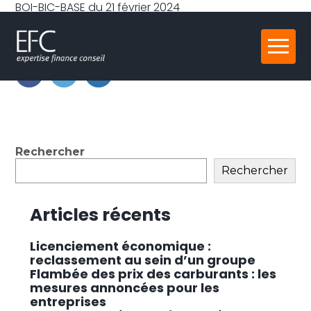
BOI-BIC-BASE du 21 février 2024
Partager :
Aller
au
contenu
FaceBook
Twitter
LinkedIn
Blog
Rechercher
sidebar
Rechercher
Articles récents
Licenciement économique :
reclassement au sein d’un groupe
Flambée des prix des carburants : les
mesures annoncées pour les
entreprises