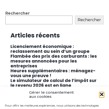
Blog
Rechercher
sidebar
Rechercher
Articles récents
Licenciement économique :
reclassement au sein d’un groupe
Flambée des prix des carburants : les
mesures annoncées pour les
entreprises
Heures supplémentaires : ménagez-
vous une preuve !
Le simulateur de calcul de l’impôt sur
le revenu 2026 est en ligne
Promouvoir des solutions de
Gérer le consentement
cybersécurité conformes au RGPD
aux cookies
Pour offrir les meilleures expériences, nous utilisons des technologies
Commentaires récents