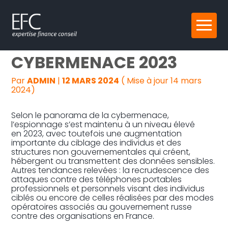
Reprise, transmission et création
Aller
PANORAMA DE LA
au
contenu
Gestion au quotidien
CYBERMENACE 2023
Pilotage d’entreprise
Par
ADMIN
|
12 MARS 2024
( Mise à jour 14 mars
2024)
Audit
Selon le panorama de la cybermenace,
l’espionnage s’est maintenu à un niveau élevé
en 2023, avec toutefois une augmentation
importante du ciblage des individus et des
structures non gouvernementales qui créent,
hébergent ou transmettent des données sensibles.
Autres tendances relevées : la recrudescence des
attaques contre des téléphones portables
professionnels et personnels visant des individus
ciblés ou encore de celles réalisées par des modes
opératoires associés au gouvernement russe
contre des organisations en France.