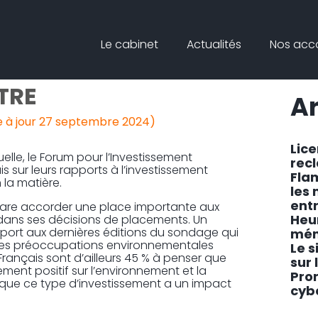
Principal
Blog
Reche
Le cabinet
Actualités
Nos ac
sideb
 RESPONSABLE PEINE
TRE
Ar
e à jour 27 septembre 2024)
Lic
lle, le Forum pour l’Investissement
rec
s sur leurs rapports à l’investissement
Fla
 la matière.
les
ent
éclare accorder une place importante aux
Heu
dans ses décisions de placements. Un
pport aux dernières éditions du sondage qui
mén
 des préoccupations environnementales
Le s
rançais sont d’ailleurs 45 % à penser que
sur 
ment positif sur l’environnement et la
Pro
 que ce type d’investissement a un impact
cyb