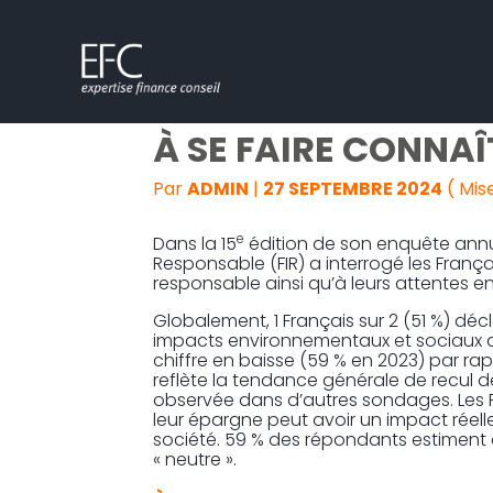
Subheader
Aller
L’INVESTISSEMENT
au
contenu
À SE FAIRE CONNAÎ
Par
ADMIN
|
27 SEPTEMBRE 2024
( Mis
e
Dans la 15
édition de son enquête annue
Responsable (FIR) a interrogé les Françai
responsable ainsi qu’à leurs attentes en
Globalement, 1 Français sur 2 (51 %) d
impacts environnementaux et sociaux 
chiffre en baisse (59 % en 2023) par ra
reflète la tendance générale de recul
observée dans d’autres sondages. Les F
leur épargne peut avoir un impact réelle
société. 59 % des répondants estiment
« neutre ».