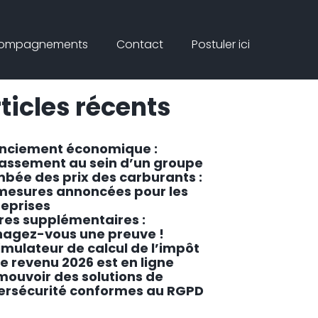
Connex
rcher
compagnements
Contact
Postuler ici
ar
Rechercher
ticles récents
enciement économique :
lassement au sein d’un groupe
mbée des prix des carburants :
 mesures annoncées pour les
reprises
res supplémentaires :
agez-vous une preuve !
imulateur de calcul de l’impôt
le revenu 2026 est en ligne
mouvoir des solutions de
ersécurité conformes au RGPD