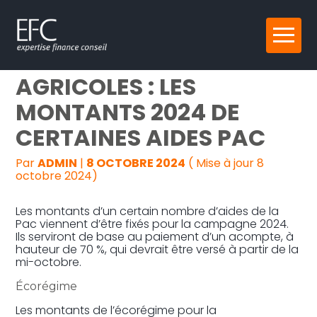
Reprise, transmission et création
Aller
EXPLOITANTS
au
contenu
Gestion au quotidien
AGRICOLES : LES
MONTANTS 2024 DE
Pilotage d’entreprise
CERTAINES AIDES PAC
Audit
Par
ADMIN
|
8 OCTOBRE 2024
( Mise à jour 8
octobre 2024)
Les montants d’un certain nombre d’aides de la
Pac viennent d’être fixés pour la campagne 2024.
Ils serviront de base au paiement d’un acompte, à
hauteur de 70 %, qui devrait être versé à partir de la
mi-octobre.
Écorégime
Les montants de l’écorégime pour la