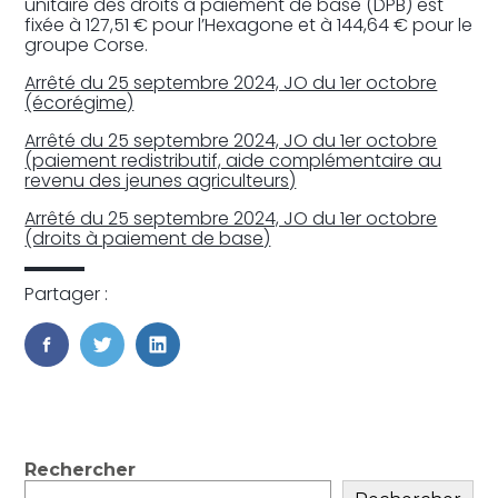
unitaire des droits à paiement de base (DPB) est
fixée à 127,51 € pour l’Hexagone et à 144,64 € pour le
groupe Corse.
Arrêté du 25 septembre 2024, JO du 1er octobre
(écorégime)
Arrêté du 25 septembre 2024, JO du 1er octobre
(paiement redistributif, aide complémentaire au
revenu des jeunes agriculteurs)
Arrêté du 25 septembre 2024, JO du 1er octobre
(droits à paiement de base)
Partager :
FaceBook
Twitter
LinkedIn
Blog
Rechercher
sidebar