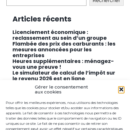
Rechercher
Articles récents
Licenciement économique :
reclassement au sein d’un groupe
Flambée des prix des carburants : les
mesures annoncées pour les
entreprises
Heures supplémentaires : ménagez-
vous une preuve !
Le simulateur de calcul de l’impôt sur
le revenu 2026 est en ligne
Promouvoir des solutions de
Gérer le consentement
cybersécurité conformes au RGPD
aux cookies
Pour offrir les meilleures expériences, nous utilisons des technologies
Commentaires récents
telles que les cookies pour stocker et/ou accéder aux informations des
appareils. Le fait de consentir à ces technologies nous permettra de
traiter des données telles que le comportement de navigation ou les ID
Aucun commentaire à afficher.
uniques sur ce site. Le fait de ne pas consentir ou de retirer son
consentement peut avoir un effet négatif sur certaines caractéristiques