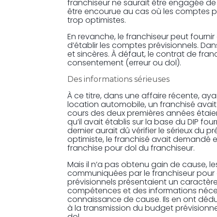
franchiseur ne saurait être engagée de 
être encourue au cas où les comptes pr
trop optimistes.
En revanche, le franchiseur peut fourni
d’établir les comptes prévisionnels. Dan
et sincères. À défaut, le contrat de fra
consentement (erreur ou dol).
Des informations sérieuses
À ce titre, dans une affaire récente, a
location automobile, un franchisé avai
cours des deux premières années étaien
qu’il avait établis sur la base du DIP fo
dernier aurait dû vérifier le sérieux du pr
optimiste, le franchisé avait demandé e
franchise pour dol du franchiseur.
Mais il n’a pas obtenu gain de cause, 
communiquées par le franchiseur pour 
prévisionnels présentaient un caractère
compétences et des informations néces
connaissance de cause. Ils en ont dédu
à la transmission du budget prévisionnel
dol.