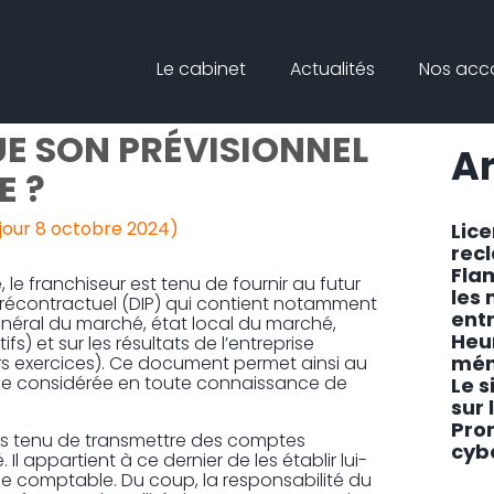
Principal
Blog
Reche
Le cabinet
Actualités
Nos ac
sideb
IT-IL ALERTER LE
E SON PRÉVISIONNEL
Ar
E ?
 jour 8 octobre 2024)
Lic
rec
Fla
 le franchiseur est tenu de fournir au futur
les
récontractuel (DIP) qui contient notamment
ent
énéral du marché, état local du marché,
Heu
) et sur les résultats de l’entreprise
mén
s exercices). Ce document permet ainsi au
ise considérée en toute connaissance de
Le s
sur 
Pro
 pas tenu de transmettre des comptes
cyb
 Il appartient à ce dernier de les établir lui-
se comptable. Du coup, la responsabilité du