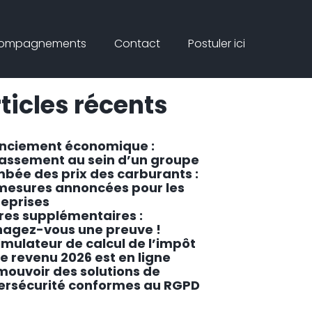
Connex
rcher
compagnements
Contact
Postuler ici
ar
Rechercher
ticles récents
enciement économique :
lassement au sein d’un groupe
mbée des prix des carburants :
 mesures annoncées pour les
reprises
res supplémentaires :
agez-vous une preuve !
imulateur de calcul de l’impôt
le revenu 2026 est en ligne
mouvoir des solutions de
ersécurité conformes au RGPD