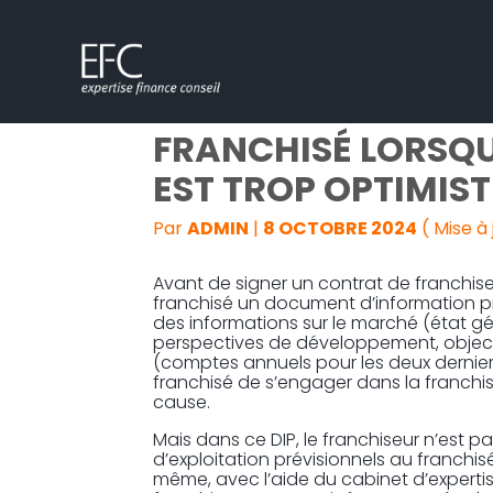
Subheader
Aller
LE FRANCHISEUR DO
au
contenu
FRANCHISÉ LORSQU
EST TROP OPTIMIST
Par
ADMIN
|
8 OCTOBRE 2024
( Mise à
Avant de signer un contrat de franchise,
franchisé un document d’information p
des informations sur le marché (état g
perspectives de développement, objectifs
(comptes annuels pour les deux dernier
franchisé de s’engager dans la franch
cause.
Mais dans ce DIP, le franchiseur n’est
d’exploitation prévisionnels au franchisé.
même, avec l’aide du cabinet d’experti