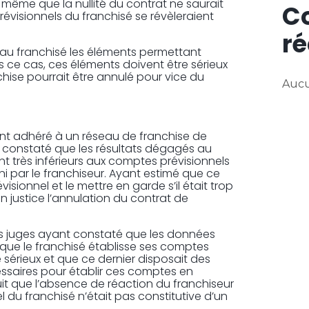
même que la nullité du contrat ne saurait
C
évisionnels du franchisé se révèleraient
ré
r au franchisé les éléments permettant
s ce cas, ces éléments doivent être sérieux
nchise pourrait être annulé pour vice du
Aucu
yant adhéré à un réseau de franchise de
t constaté que les résultats dégagés au
t très inférieurs aux comptes prévisionnels
urni par le franchiseur. Ayant estimé que ce
évisionnel et le mettre en garde s’il était trop
n justice l’annulation du contrat de
les juges ayant constaté que les données
que le franchisé établisse ses comptes
 sérieux et que ce dernier disposait des
saires pour établir ces comptes en
it que l’absence de réaction du franchiseur
 du franchisé n’était pas constitutive d’un