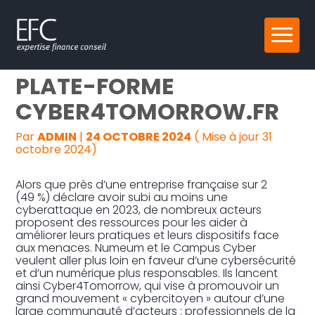
Reprise, transmission et création
Aller
LANCEMENT DE LA
au
contenu
Gestion au quotidien
PLATE-FORME
CYBER4TOMORROW.FR
Pilotage d’entreprise
Par
ADMIN
|
24 OCTOBRE 2024
( Mise à jour 31
Audit
octobre 2024)
Alors que près d’une entreprise française sur 2
(49 %) déclare avoir subi au moins une
cyberattaque en 2023, de nombreux acteurs
proposent des ressources pour les aider à
améliorer leurs pratiques et leurs dispositifs face
aux menaces. Numeum et le Campus Cyber
veulent aller plus loin en faveur d’une cybersécurité
et d’un numérique plus responsables. Ils lancent
ainsi Cyber4Tomorrow, qui vise à promouvoir un
grand mouvement « cybercitoyen » autour d’une
large communauté d’acteurs : professionnels de la