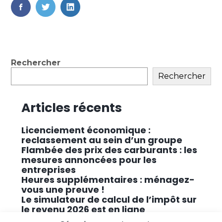
FaceBook
Twitter
LinkedIn
Blog
Rechercher
sidebar
Rechercher
Articles récents
Licenciement économique :
reclassement au sein d’un groupe
Flambée des prix des carburants : les
mesures annoncées pour les
entreprises
Heures supplémentaires : ménagez-
vous une preuve !
Le simulateur de calcul de l’impôt sur
le revenu 2026 est en ligne
Promouvoir des solutions de