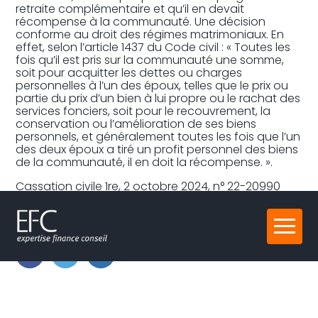
retraite complémentaire et qu’il en devait
récompense à la communauté. Une décision
conforme au droit des régimes matrimoniaux. En
effet, selon l’article 1437 du Code civil : « Toutes les
fois qu’il est pris sur la communauté une somme,
soit pour acquitter les dettes ou charges
personnelles à l’un des époux, telles que le prix ou
partie du prix d’un bien à lui propre ou le rachat des
services fonciers, soit pour le recouvrement, la
conservation ou l’amélioration de ses biens
personnels, et généralement toutes les fois que l’un
des deux époux a tiré un profit personnel des biens
de la communauté, il en doit la récompense. ».
Cassation civile 1re, 2 octobre 2024, n° 22-20990
Partager :
Aller
au
contenu
FaceBook
Twitter
LinkedIn