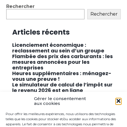
Blog
Rechercher
sidebar
Rechercher
Articles récents
Licenciement économique :
reclassement au sein d’un groupe
Flambée des prix des carburants : les
mesures annoncées pour les
entreprises
Heures supplémentaires : ménagez-
vous une preuve !
Le simulateur de calcul de l’impôt sur
le revenu 2026 est en ligne
Promouvoir des solutions de
Gérer le consentement
cybersécurité conformes au RGPD
aux cookies
Pour offrir les meilleures expériences, nous utilisons des technologies
Commentaires récents
telles que les cookies pour stocker et/ou accéder aux informations des
appareils. Le fait de consentir à ces technologies nous permettra de