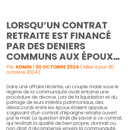
Reprise, transmission et création
LORSQU’UN CONTRAT
Gestion au quotidien
RETRAITE EST FINANCÉ
PAR DES DENIERS
Pilotage d’entreprise
COMMUNS AUX ÉPOUX…
Audit
Par
ADMIN
|
30 OCTOBRE 2024
( Mise à jour 30
octobre 2024)
Dans une affaire récente, un couple marié sous le
régime de la communauté avait entamé une
procédure de divorce. Lors de la liquidation et du
partage de leurs intérêts patrimoniaux, des
désaccords entre les époux étaient apparus
s’agissant d’un contrat d’épargne retraite ouvert
par le mari. La question était de savoir si ce contrat,
qui revêtait la qualité de bien propre, donnait ou
non droit à récompense envers la communauté.