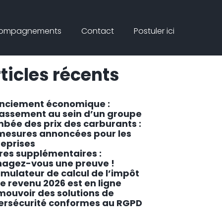
Connex
rcher
compagnements
Contact
Postuler ici
ar
Rechercher
ticles récents
enciement économique :
lassement au sein d’un groupe
mbée des prix des carburants :
 mesures annoncées pour les
reprises
res supplémentaires :
agez-vous une preuve !
imulateur de calcul de l’impôt
le revenu 2026 est en ligne
mouvoir des solutions de
ersécurité conformes au RGPD