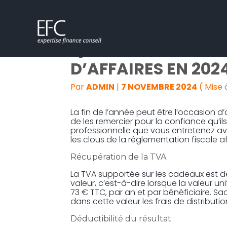
Subheader
Aller
QUELLE FISCALITÉ 
au
contenu
D’AFFAIRES EN 2024
Par
ADMIN
|
7 NOVEMBRE 2024
( Mise 
La fin de l’année peut être l’occasion d’
de les remercier pour la confiance qu’il
professionnelle que vous entretenez avec
les clous de la réglementation fiscale a
Récupération de la TVA
La TVA supportée sur les cadeaux est dédu
valeur, c’est-à-dire lorsque la valeur u
73 € TTC, par an et par bénéficiaire. Sac
dans cette valeur les frais de distributio
Déductibilité du résultat