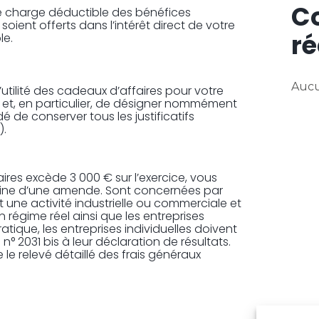
C
ne charge déductible des bénéfices
soient offerts dans l’intérêt direct de votre
ré
le.
Aucu
utilité des cadeaux d’affaires pour votre
le) et, en particulier, de désigner nommément
é de conserver tous les justificatifs
).
ires excède 3 000 € sur l’exercice, vous
 peine d’une amende. Sont concernées par
t une activité industrielle ou commerciale et
n régime réel ainsi que les entreprises
ratique, les entreprises individuelles doivent
n° 2031 bis à leur déclaration de résultats.
 le relevé détaillé des frais généraux