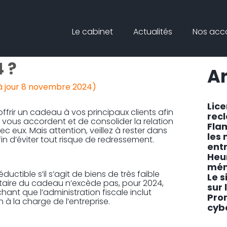
Principal
Blog
Reche
Le cabinet
Actualités
Nos ac
sideb
POUR LES CADEAUX
 ?
Ar
à jour 8 novembre 2024)
Lic
offrir un cadeau à vos principaux clients afin
rec
s vous accordent et de consolider la relation
Fla
 eux. Mais attention, veillez à rester dans
les
fin d’éviter tout risque de redressement.
ent
Heu
mén
ctible s’il s’agit de biens de très faible
Le s
nitaire du cadeau n’excède pas, pour 2024,
sur 
hant que l’administration fiscale inclut
Pro
n à la charge de l’entreprise.
cyb