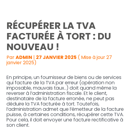
Reprise, transmission et création
RÉCUPÉRER LA TVA
Gestion au quotidien
FACTURÉE À TORT : DU
NOUVEAU !
Pilotage d’entreprise
Par
ADMIN
|
27 JANVIER 2025
( Mise à jour 27
Audit
janvier 2025)
En principe, un fournisseur de biens ou de services
qui facture de la TVA par erreur (opération non
imposable, mauvais taux…) doit quand même la
reverser à l’administration fiscale. Et le client,
destinataire de la facture erronée, ne peut pas
déduire la TVA facturée à tort. Toutefois,
l’administration admet que l’émetteur de la facture
puisse, à certaines conditions, récupérer cette TVA.
Pour cela, il doit envoyer une facture rectificative à
son client.