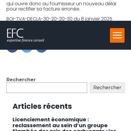
qui ouvre donc au fournisseur un nouveau délai
pour rectifier sa facture erronée.
BOI-TVA-DECLA-30-20-20-30 du 8 janvier 2025
Partager :
Aller
au
contenu
FaceBook
Twitter
LinkedIn
Blog
Rechercher
sidebar
Rechercher
Articles récents
Licenciement économique :
reclassement au sein d’un groupe