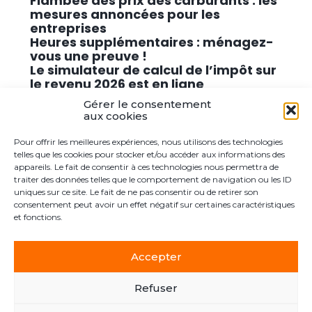
Flambée des prix des carburants : les
mesures annoncées pour les
entreprises
Heures supplémentaires : ménagez-
vous une preuve !
Le simulateur de calcul de l’impôt sur
le revenu 2026 est en ligne
Promouvoir des solutions de
Gérer le consentement
cybersécurité conformes au RGPD
aux cookies
Pour offrir les meilleures expériences, nous utilisons des technologies
Commentaires récents
telles que les cookies pour stocker et/ou accéder aux informations des
appareils. Le fait de consentir à ces technologies nous permettra de
traiter des données telles que le comportement de navigation ou les ID
Aucun commentaire à afficher.
uniques sur ce site. Le fait de ne pas consentir ou de retirer son
consentement peut avoir un effet négatif sur certaines caractéristiques
et fonctions.
Accepter
Footer
Le cabinet
Actualités
Postuler ici
Contact
Principale
Refuser