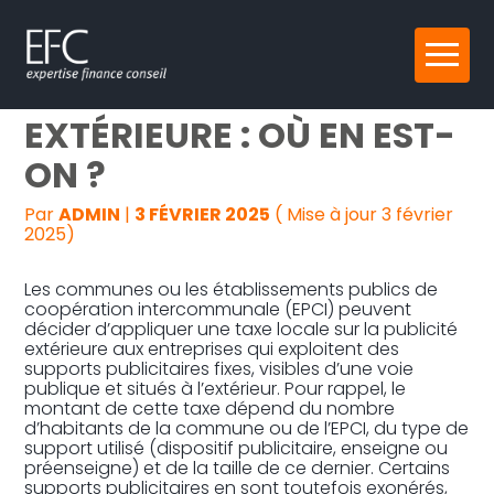
Reprise, transmission et création
Aller
TAXE SUR LA PUBLICITÉ
au
contenu
Gestion au quotidien
EXTÉRIEURE : OÙ EN EST-
ON ?
Pilotage d’entreprise
Par
ADMIN
|
3 FÉVRIER 2025
( Mise à jour 3 février
Audit
2025)
Les communes ou les établissements publics de
coopération intercommunale (EPCI) peuvent
décider d’appliquer une taxe locale sur la publicité
extérieure aux entreprises qui exploitent des
supports publicitaires fixes, visibles d’une voie
publique et situés à l’extérieur. Pour rappel, le
montant de cette taxe dépend du nombre
d’habitants de la commune ou de l’EPCI, du type de
support utilisé (dispositif publicitaire, enseigne ou
préenseigne) et de la taille de ce dernier. Certains
supports publicitaires en sont toutefois exonérés,