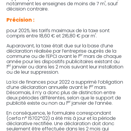
²
notamment les enseignes de moins de 7 m
, sauf
décision contraire.
Précision :
pour 2025, les tarifs maximaux de la taxe sont
²
compris entre 18,60 € et 216,80 € par m
.
Auparavant, la taxe était due sur la base d’une
déclaration réalisée par l’entreprise auprès de la
er
commune ou de l’EPCI avant le 1
mars de chaque
année pour les dispositifs publicitaires existant au
er
1
janvier ou dans les 2 mois suivant leur installation
ou de leur suppression.
La loi de finances pour 2022 a supprimé l’obligation
er
d’une déclaration annuelle avant le 1
mars.
Désormais, il n’y a donc plus de distinction entre
deux périodes différentes, selon que le support de
er
publicité existe ou non au 1
janvier de l’année.
En conséquence, le formulaire correspondant
(cerfa n° 15702*02) a été mis à jour et la période
déclarative rectifiée. Une déclaration doit donc
seulement être effectuée dans les 2 mois qui