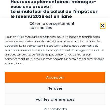
Heures supplémentaires : ménagez-
vous une preuve !
Le simulateur de calcul de l’impôt sur
le revenu 2026 est en ligne
Promouvoir des solutions de
Gérer le consentement
cybersécurité conformes au RGPD
aux cookies
Pour offrir les meilleures expériences, nous utilisons des technologies
Commentaires récents
telles que les cookies pour stocker et/ou accéder aux informations des
appareils. Le fait de consentir à ces technologies nous permettra de
traiter des données telles que le comportement de navigation ou les ID
Aucun commentaire à afficher.
uniques sur ce site. Le fait de ne pas consentir ou de retirer son
consentement peut avoir un effet négatif sur certaines caractéristiques
et fonctions.
Accepter
Footer
Le cabinet
Actualités
Postuler ici
Contact
Principale
Refuser
Voir les préférences
Footer
PLAN DU SITE
MENTIONS LÉGALES
Mentions légales