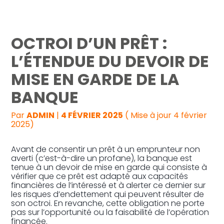
Reprise, transmission et création
OCTROI D’UN PRÊT :
Gestion au quotidien
L’ÉTENDUE DU DEVOIR DE
MISE EN GARDE DE LA
Pilotage d’entreprise
BANQUE
Audit
Par
ADMIN
|
4 FÉVRIER 2025
( Mise à jour 4 février
2025)
Avant de consentir un prêt à un emprunteur non
averti (c’est-à-dire un profane), la banque est
tenue à un devoir de mise en garde qui consiste à
vérifier que ce prêt est adapté aux capacités
financières de l’intéressé et à alerter ce dernier sur
les risques d’endettement qui peuvent résulter de
son octroi. En revanche, cette obligation ne porte
pas sur l’opportunité ou la faisabilité de l’opération
financée.