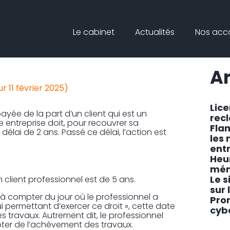
Principal
Blog
Reche
Le cabinet
Actualités
Nos ac
sideb
 GARE AU DÉLAI
Ar
ur 11 février 2025)
Lic
ayée de la part d’un client qui est un
rec
e entreprise doit, pour recouvrer sa
Fla
délai de 2 ans. Passé ce délai, l’action est
les
ent
Heu
mén
Le s
 client professionnel est de 5 ans.
sur 
 « à compter du jour où le professionnel a
Pro
ui permettant d’exercer ce droit », cette date
cyb
 travaux. Autrement dit, le professionnel
pter de l’achèvement des travaux.