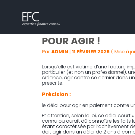
Subheader
Aller
FACTURE IMPAYÉE :
au
contenu
POUR AGIR !
Par
ADMIN
|
11 FÉVRIER 2025
( Mise à jo
Lorsqu’elle est victime d’une facture imp
particulier (et non un professionnel), un
créance, agir contre ce dernier dans un 
prescrite.
Précision :
le délai pour agir en paiement contre un
Et attention, selon la loi, ce délai court
connu ou aurait dû connaître les faits l
étant caractérisée par l’achèvement des
doit agir dans un délai de 2 ans à com