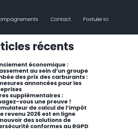
Connex
rcher
compagnements
Contact
Postuler ici
ar
Rechercher
ticles récents
enciement économique :
lassement au sein d’un groupe
mbée des prix des carburants :
 mesures annoncées pour les
reprises
res supplémentaires :
agez-vous une preuve !
imulateur de calcul de l’impôt
le revenu 2026 est en ligne
mouvoir des solutions de
ersécurité conformes au RGPD