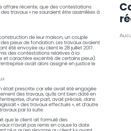
C
une affaire récente, que des contestations
é des travaux « ne sauraient être assimilées à
ré
Aucu
 construction de leur maison, un couple
r des pieux de fondation. Les travaux avaient
ant été envoyée au client le 28 juillet 2017.
mis des contestations relatives à la
 et caractère excentré de certains pieux)
’entreprise avait alors assigné en justice le
ux
 était prescrite car elle avait été engagée
ement des travaux, qu’ils ont bien daté en
e l’entreprise, d’une part, avait précisé, dans
’agissait « des travaux effectués », et d’autre
travaux par la suite.
ait que le client ait formulé des
vaux n’avait pas remis en cause la date
t plus qu’en réponse au client lui ayant