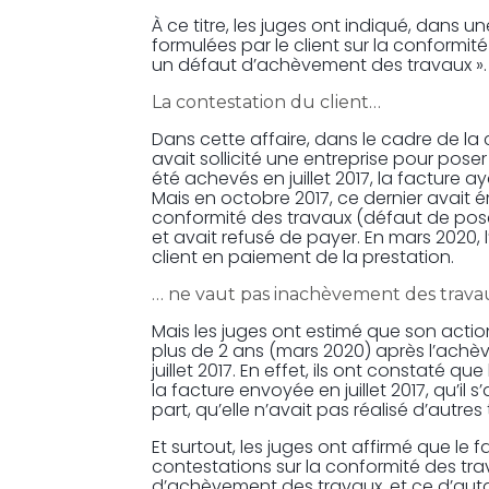
À ce titre, les juges ont indiqué, dans 
formulées par le client sur la conformit
un défaut d’achèvement des travaux ».
La contestation du client…
Dans cette affaire, dans le cadre de la
avait sollicité une entreprise pour pose
été achevés en juillet 2017, la facture ay
Mais en octobre 2017, ce dernier avait é
conformité des travaux (défaut de pose
et avait refusé de payer. En mars 2020, l
client en paiement de la prestation.
… ne vaut pas inachèvement des trava
Mais les juges ont estimé que son action
plus de 2 ans (mars 2020) après l’achèv
juillet 2017. En effet, ils ont constaté qu
la facture envoyée en juillet 2017, qu’il s
part, qu’elle n’avait pas réalisé d’autres 
Et surtout, les juges ont affirmé que le f
contestations sur la conformité des tra
d’achèvement des travaux, et ce d’autan