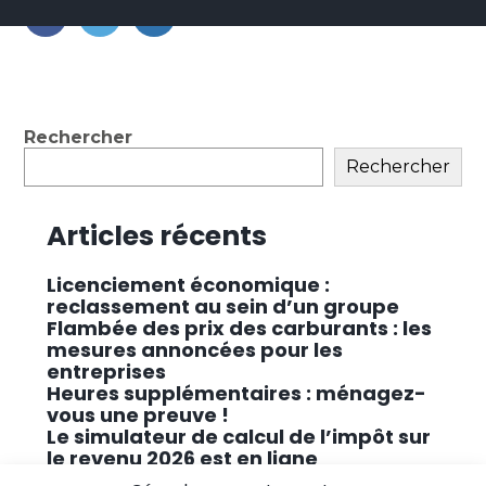
contenu
FaceBook
Twitter
LinkedIn
Blog
Rechercher
sidebar
Rechercher
Articles récents
Licenciement économique :
reclassement au sein d’un groupe
Flambée des prix des carburants : les
mesures annoncées pour les
entreprises
Heures supplémentaires : ménagez-
vous une preuve !
Le simulateur de calcul de l’impôt sur
le revenu 2026 est en ligne
Promouvoir des solutions de