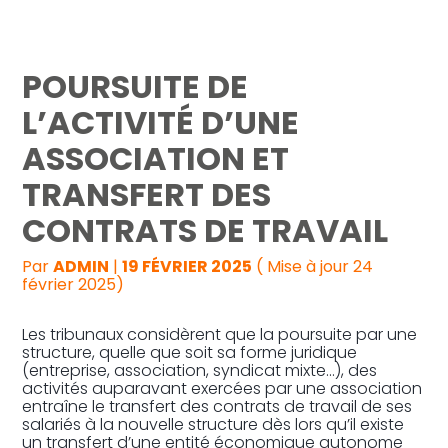
Reprise, transmission et création
POURSUITE DE
Gestion au quotidien
L’ACTIVITÉ D’UNE
ASSOCIATION ET
Pilotage d’entreprise
TRANSFERT DES
Audit
CONTRATS DE TRAVAIL
Par
ADMIN
|
19 FÉVRIER 2025
( Mise à jour 24
février 2025)
Les tribunaux considèrent que la poursuite par une
structure, quelle que soit sa forme juridique
(entreprise, association, syndicat mixte…), des
activités auparavant exercées par une association
entraîne le transfert des contrats de travail de ses
salariés à la nouvelle structure dès lors qu’il existe
un transfert d’une entité économique autonome