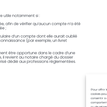
re utile notamment si :
ée, afin de vérifier qu’aucun compte n’a été
ée ;
tulaire d’un compte dont elle aurait oublié
 connaissance (par exemple, un livret
.
ment être opportune dans le cadre d’une
 il revient au notaire chargé du dossier
urisé dédié aux professions réglementées.
Pour offrir 
cookies pour
consentir à 
comportement
ou de retire