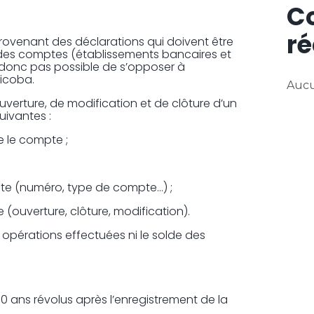
C
ré
rovenant des déclarations qui doivent être
 des comptes (établissements bancaires et
st donc pas possible de s’opposer à
Ficoba.
Aucu
ouverture, de modification et de clôture d’un
uivantes :
 le compte ;
pte (numéro, type de compte…) ;
 (ouverture, clôture, modification).
 opérations effectuées ni le solde des
 ans révolus après l’enregistrement de la