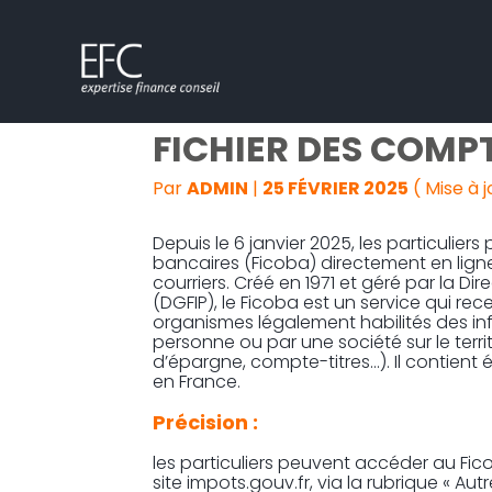
Subheader
Aller
COMMENT ET POUR
au
contenu
FICHIER DES COMP
Par
ADMIN
|
25 FÉVRIER 2025
( Mise à j
Depuis le 6 janvier 2025, les particulie
bancaires (Ficoba) directement en lig
courriers. Créé en 1971 et géré par la D
(DGFIP), le Ficoba est un service qui re
organismes légalement habilités des i
personne ou par une société sur le ter
d’épargne, compte-titres…). Il contient 
en France.
Précision :
les particuliers peuvent accéder au Fico
site impots.gouv.fr, via la rubrique « Autr