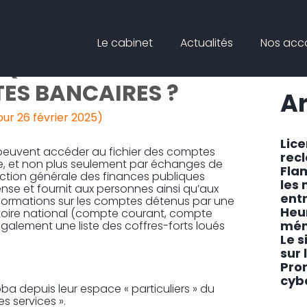
Principal
Blog
Reche
Le cabinet
Actualités
Nos ac
sideb
QUOI ACCÉDER AU
TES BANCAIRES ?
Ar
our 26 février 2025)
Lic
rs peuvent accéder au fichier des comptes
rec
ne, et non plus seulement par échanges de
Fla
irection générale des finances publiques
les
cense et fournit aux personnes ainsi qu’aux
ent
nformations sur les comptes détenus par une
Heu
ritoire national (compte courant, compte
mén
également une liste des coffres-forts loués
Le s
sur 
Pro
cyb
ba depuis leur espace « particuliers » du
es services ».