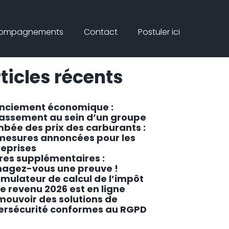
Connex
rcher
compagnements
Contact
Postuler ici
ar
Rechercher
ticles récents
enciement économique :
lassement au sein d’un groupe
mbée des prix des carburants :
 mesures annoncées pour les
reprises
res supplémentaires :
agez-vous une preuve !
imulateur de calcul de l’impôt
le revenu 2026 est en ligne
mouvoir des solutions de
ersécurité conformes au RGPD