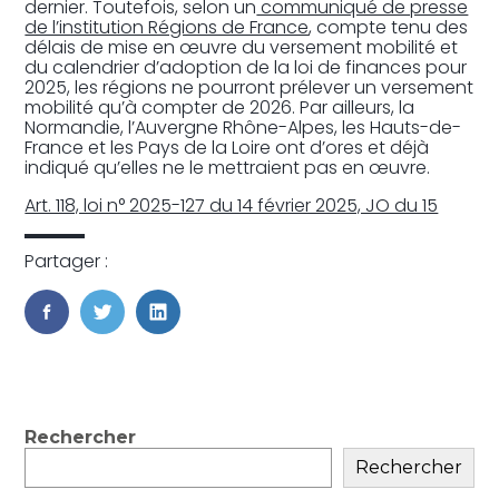
dernier. Toutefois, selon un
communiqué de presse
de l’institution Régions de France
, compte tenu des
délais de mise en œuvre du versement mobilité et
du calendrier d’adoption de la loi de finances pour
2025, les régions ne pourront prélever un versement
mobilité qu’à compter de 2026. Par ailleurs, la
Normandie, l’Auvergne Rhône-Alpes, les Hauts-de-
France et les Pays de la Loire ont d’ores et déjà
indiqué qu’elles ne le mettraient pas en œuvre.
Art. 118, loi n° 2025-127 du 14 février 2025, JO du 15
Partager :
FaceBook
Twitter
LinkedIn
Blog
Rechercher
sidebar
Rechercher