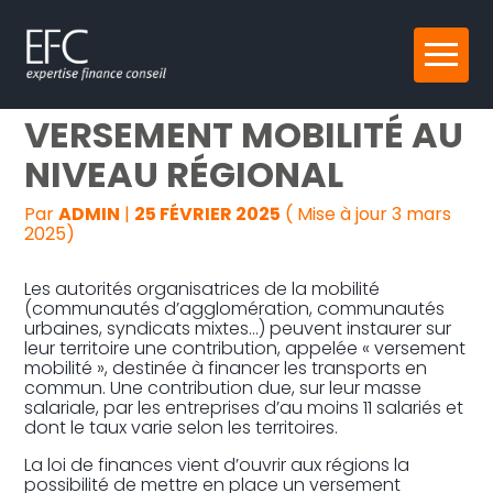
Reprise, transmission et création
Aller
UN NOUVEAU
au
contenu
Gestion au quotidien
VERSEMENT MOBILITÉ AU
NIVEAU RÉGIONAL
Pilotage d’entreprise
Par
ADMIN
|
25 FÉVRIER 2025
( Mise à jour 3 mars
Audit
2025)
Les autorités organisatrices de la mobilité
(communautés d’agglomération, communautés
urbaines, syndicats mixtes…) peuvent instaurer sur
leur territoire une contribution, appelée « versement
mobilité », destinée à financer les transports en
commun. Une contribution due, sur leur masse
salariale, par les entreprises d’au moins 11 salariés et
dont le taux varie selon les territoires.
La loi de finances vient d’ouvrir aux régions la
possibilité de mettre en place un versement