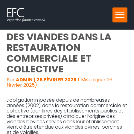
Reprise, transmission et création
Aller
MENTION DE L’ORIGINE
au
contenu
Gestion au quotidien
DES VIANDES DANS LA
RESTAURATION
Pilotage d’entreprise
COMMERCIALE ET
Audit
COLLECTIVE
Par
ADMIN
|
26 FÉVRIER 2025
( Mise à jour 26
février 2025)
L’obligation imposée depuis de nombreuses
années (2002) dans la restauration commerciale et
collective (cantines des établissements publics et
des entreprises privées) d’indiquer l’origine des
viandes bovines servies dans leur établissement
vient d’être étendue aux viandes ovines, porcines
et de volailles.