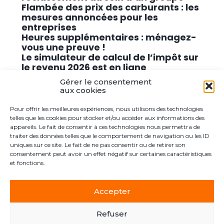
Flambée des prix des carburants : les
mesures annoncées pour les
entreprises
Heures supplémentaires : ménagez-
vous une preuve !
Le simulateur de calcul de l’impôt sur
le revenu 2026 est en ligne
Promouvoir des solutions de
Gérer le consentement
cybersécurité conformes au RGPD
aux cookies
Pour offrir les meilleures expériences, nous utilisons des technologies
Commentaires récents
telles que les cookies pour stocker et/ou accéder aux informations des
appareils. Le fait de consentir à ces technologies nous permettra de
traiter des données telles que le comportement de navigation ou les ID
Aucun commentaire à afficher.
uniques sur ce site. Le fait de ne pas consentir ou de retirer son
consentement peut avoir un effet négatif sur certaines caractéristiques
et fonctions.
Accepter
Footer
Le cabinet
Actualités
Postuler ici
Contact
Principale
Refuser