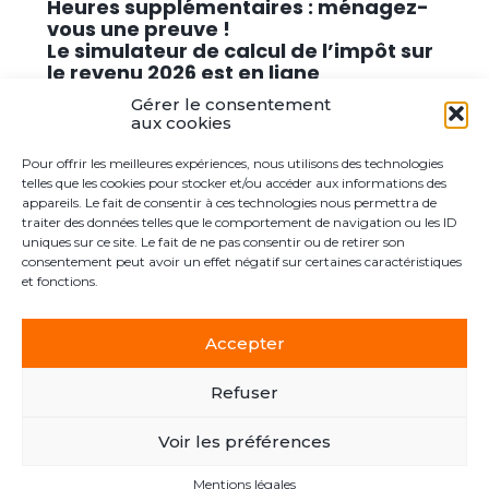
Heures supplémentaires : ménagez-
vous une preuve !
Le simulateur de calcul de l’impôt sur
le revenu 2026 est en ligne
Promouvoir des solutions de
Gérer le consentement
cybersécurité conformes au RGPD
aux cookies
Pour offrir les meilleures expériences, nous utilisons des technologies
Commentaires récents
telles que les cookies pour stocker et/ou accéder aux informations des
appareils. Le fait de consentir à ces technologies nous permettra de
traiter des données telles que le comportement de navigation ou les ID
Aucun commentaire à afficher.
uniques sur ce site. Le fait de ne pas consentir ou de retirer son
consentement peut avoir un effet négatif sur certaines caractéristiques
et fonctions.
Accepter
Footer
Le cabinet
Actualités
Postuler ici
Contact
Principale
Refuser
Voir les préférences
Footer
PLAN DU SITE
MENTIONS LÉGALES
Mentions légales