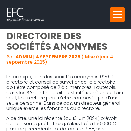
Reprise, transmission et création
Aller
DU NOUVEAU POUR LE
au
contenu
Gestion au quotidien
DIRECTOIRE DES
SOCIÉTÉS ANONYMES
Pilotage d’entreprise
Par
ADMIN
|
4 SEPTEMBRE 2025
( Mise à jour 4
Audit
septembre 2025)
En principe, dans les sociétés anonymes (SA) à
directoire et conseil de surveillance, le directoire
doit être composé de 2 à 5 membres. Toutefois,
dans les SA dont le capital est inférieur à un certain
seuil, le directoire peut n’être composé que d’une
seule personne. Dans ce cas, un directeur général
unique exerce les fonctions du directoire.
À ce titre, une loi récente (du 13 juin 2024) prévoit
que ce seuil, qui était jusqu’alors fixé à 150 000 €
par une précédente loi datant de 1988, sera