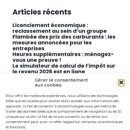
Articles récents
Licenciement économique :
reclassement au sein d’un groupe
Flambée des prix des carburants : les
mesures annoncées pour les
entreprises
Heures supplémentaires : ménagez-
vous une preuve !
Le simulateur de calcul de l’impôt sur
le revenu 2026 est en ligne
Promouvoir des solutions de
Gérer le consentement
cybersécurité conformes au RGPD
aux cookies
Pour offrir les meilleures expériences, nous utilisons des technologies
Commentaires récents
telles que les cookies pour stocker et/ou accéder aux informations des
appareils. Le fait de consentir à ces technologies nous permettra de
traiter des données telles que le comportement de navigation ou les ID
Aucun commentaire à afficher.
uniques sur ce site. Le fait de ne pas consentir ou de retirer son
consentement peut avoir un effet négatif sur certaines caractéristiques
et fonctions.