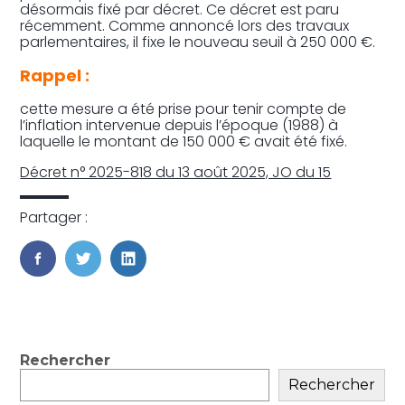
désormais fixé par décret. Ce décret est paru
récemment. Comme annoncé lors des travaux
parlementaires, il fixe le nouveau seuil à 250 000 €.
Rappel :
cette mesure a été prise pour tenir compte de
l’inflation intervenue depuis l’époque (1988) à
laquelle le montant de 150 000 € avait été fixé.
Décret n° 2025-818 du 13 août 2025, JO du 15
Partager :
FaceBook
Twitter
LinkedIn
Blog
Rechercher
sidebar
Rechercher