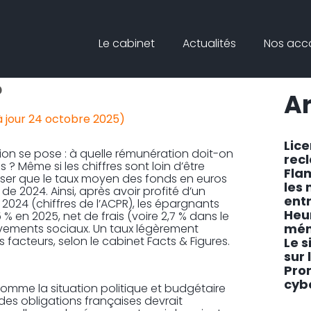
Principal
Blog
Reche
Le cabinet
Actualités
Nos ac
sideb
ATTENDRE DES FONDS
?
Ar
à jour 24 octobre 2025)
Lic
 se pose : à quelle rémunération doit-on
rec
 ? Même si les chiffres sont loin d’être
Fla
nser que le taux moyen des fonds en euros
les
de 2024. Ainsi, après avoir profité d’un
ent
024 (chiffres de l’ACPR), les épargnants
Heu
 en 2025, net de frais (voire 2,7 % dans le
mén
élèvements sociaux. Un taux légèrement
rs facteurs, selon le cabinet Facts & Figures.
Le s
sur 
Pro
cyb
comme la situation politique et budgétaire
des obligations françaises devrait