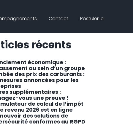
Connex
rcher
compagnements
Contact
Postuler ici
ar
Rechercher
ticles récents
enciement économique :
lassement au sein d’un groupe
mbée des prix des carburants :
 mesures annoncées pour les
reprises
res supplémentaires :
agez-vous une preuve !
imulateur de calcul de l’impôt
le revenu 2026 est en ligne
mouvoir des solutions de
ersécurité conformes au RGPD