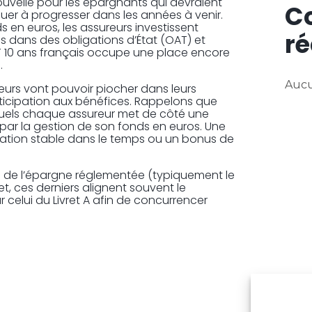
velle pour les épargnants qui devraient
C
uer à progresser dans les années à venir.
en euros, les assureurs investissent
ré
s dans des obligations d’État (OAT) et
AT 10 ans français occupe une place encore
.
Aucu
ureurs vont pouvoir piocher dans leurs
rticipation aux bénéfices. Rappelons que
quels chaque assureur met de côté une
par la gestion de son fonds en euros. Une
ration stable dans le temps ou un bonus de
s de l’épargne réglementée (typiquement le
fet, ces derniers alignent souvent le
 celui du Livret A afin de concurrencer