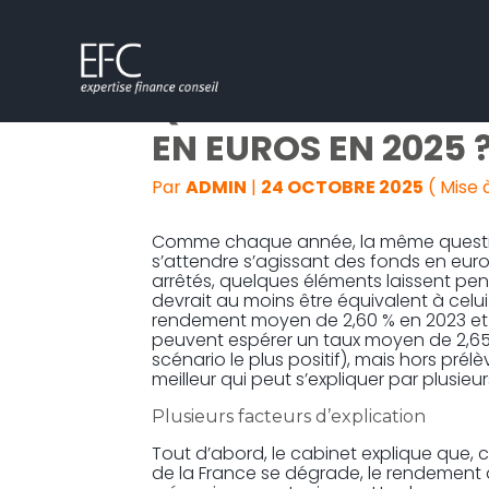
Subheader
Aller
QUEL RENDEMENT 
au
contenu
EN EUROS EN 2025 
Par
ADMIN
|
24 OCTOBRE 2025
( Mise 
Comme chaque année, la même question
s’attendre s’agissant des fonds en euros
arrêtés, quelques éléments laissent pe
devrait au moins être équivalent à celui 
rendement moyen de 2,60 % en 2023 et 2
peuvent espérer un taux moyen de 2,65 %
scénario le plus positif), mais hors pr
meilleur qui peut s’expliquer par plusieu
Plusieurs facteurs d’explication
Tout d’abord, le cabinet explique que, 
de la France se dégrade, le rendement 