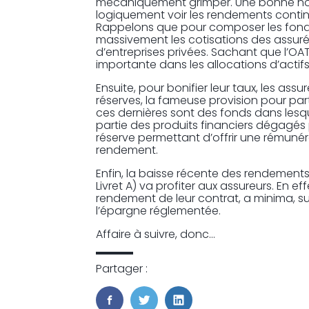
mécaniquement grimper. Une bonne nou
logiquement voir les rendements contin
Rappelons que pour composer les fonds 
massivement les cotisations des assuré
d’entreprises privées. Sachant que l’O
importante dans les allocations d’actifs
Ensuite, pour bonifier leur taux, les ass
réserves, la fameuse provision pour pa
ces dernières sont des fonds dans les
partie des produits financiers dégagés 
réserve permettant d’offrir une rémuné
rendement.
Enfin, la baisse récente des rendement
Livret A) va profiter aux assureurs. En ef
rendement de leur contrat, a minima, sur
l’épargne réglementée.
Affaire à suivre, donc…
Partager :