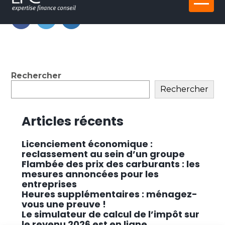
Aller
au
contenu
FaceBook
Twitter
LinkedIn
Blog
Rechercher
sidebar
Rechercher
Articles récents
Licenciement économique :
reclassement au sein d’un groupe
Flambée des prix des carburants : les
mesures annoncées pour les
entreprises
Heures supplémentaires : ménagez-
vous une preuve !
Le simulateur de calcul de l’impôt sur
le revenu 2026 est en ligne