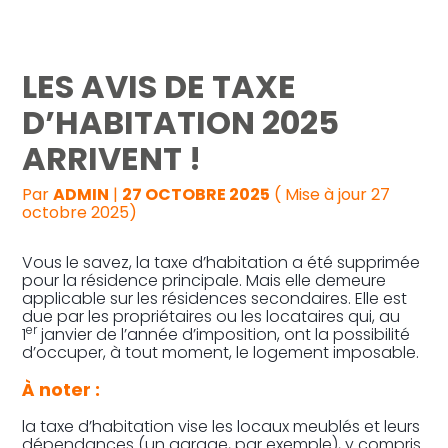
Reprise, transmission et création
LES AVIS DE TAXE
Gestion au quotidien
D’HABITATION 2025
ARRIVENT !
Pilotage d’entreprise
Par
ADMIN
|
27 OCTOBRE 2025
( Mise à jour 27
Audit
octobre 2025)
Vous le savez, la taxe d’habitation a été supprimée
pour la résidence principale. Mais elle demeure
applicable sur les résidences secondaires. Elle est
due par les propriétaires ou les locataires qui, au
er
1
janvier de l’année d’imposition, ont la possibilité
d’occuper, à tout moment, le logement imposable.
À noter :
la taxe d’habitation vise les locaux meublés et leurs
dépendances (un garage, par exemple), y compris