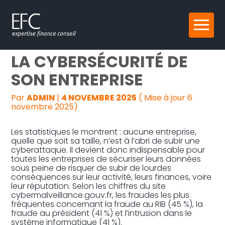
Reprise, transmission et création
Aller
UN GUIDE POUR ASSURER
au
contenu
Gestion au quotidien
LA CYBERSÉCURITÉ DE
SON ENTREPRISE
Pilotage d’entreprise
Par
ADMIN
|
4 NOVEMBRE 2025
( Mise à jour 6
Audit
novembre 2025)
Les statistiques le montrent : aucune entreprise,
quelle que soit sa taille, n’est à l’abri de subir une
cyberattaque. Il devient donc indispensable pour
toutes les entreprises de sécuriser leurs données
sous peine de risquer de subir de lourdes
conséquences sur leur activité, leurs finances, voire
leur réputation. Selon les chiffres du site
cybermalveillance.gouv.fr, les fraudes les plus
fréquentes concernant la fraude au RIB (45 %), la
fraude au président (41 %) et l’intrusion dans le
système informatique (41 %).