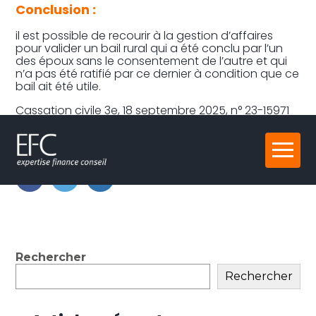
Conclusion :
il est possible de recourir à la gestion d’affaires
pour valider un bail rural qui a été conclu par l’un
des époux sans le consentement de l’autre et qui
n’a pas été ratifié par ce dernier à condition que ce
bail ait été utile.
Cassation civile 3e, 18 septembre 2025, n° 23-15971
Partager :
Aller
au
contenu
FaceBook
Twitter
LinkedIn
Blog
Rechercher
sidebar
Rechercher