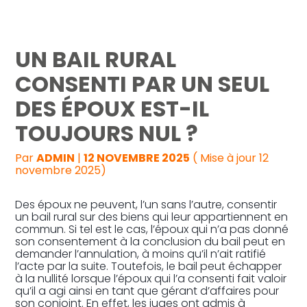
Reprise, transmission et création
UN BAIL RURAL
Gestion au quotidien
CONSENTI PAR UN SEUL
DES ÉPOUX EST-IL
Pilotage d’entreprise
TOUJOURS NUL ?
Audit
Par
ADMIN
|
12 NOVEMBRE 2025
( Mise à jour 12
novembre 2025)
Des époux ne peuvent, l’un sans l’autre, consentir
un bail rural sur des biens qui leur appartiennent en
commun. Si tel est le cas, l’époux qui n’a pas donné
son consentement à la conclusion du bail peut en
demander l’annulation, à moins qu’il n’ait ratifié
l’acte par la suite. Toutefois, le bail peut échapper
à la nullité lorsque l’époux qui l’a consenti fait valoir
qu’il a agi ainsi en tant que gérant d’affaires pour
son conjoint. En effet, les juges ont admis à