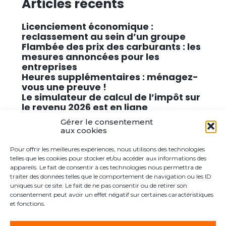
Articles récents
Licenciement économique :
reclassement au sein d’un groupe
Flambée des prix des carburants : les
mesures annoncées pour les
entreprises
Heures supplémentaires : ménagez-
vous une preuve !
Le simulateur de calcul de l’impôt sur
le revenu 2026 est en ligne
Promouvoir des solutions de
Gérer le consentement
cybersécurité conformes au RGPD
aux cookies
Pour offrir les meilleures expériences, nous utilisons des technologies
Commentaires récents
telles que les cookies pour stocker et/ou accéder aux informations des
appareils. Le fait de consentir à ces technologies nous permettra de
traiter des données telles que le comportement de navigation ou les ID
Aucun commentaire à afficher.
uniques sur ce site. Le fait de ne pas consentir ou de retirer son
consentement peut avoir un effet négatif sur certaines caractéristiques
et fonctions.