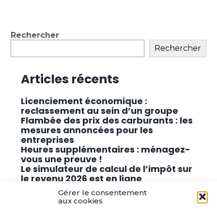
Blog
Rechercher
sidebar
Rechercher
Articles récents
Licenciement économique :
reclassement au sein d’un groupe
Flambée des prix des carburants : les
mesures annoncées pour les
entreprises
Heures supplémentaires : ménagez-
vous une preuve !
Le simulateur de calcul de l’impôt sur
le revenu 2026 est en ligne
Promouvoir des solutions de
Gérer le consentement
cybersécurité conformes au RGPD
aux cookies