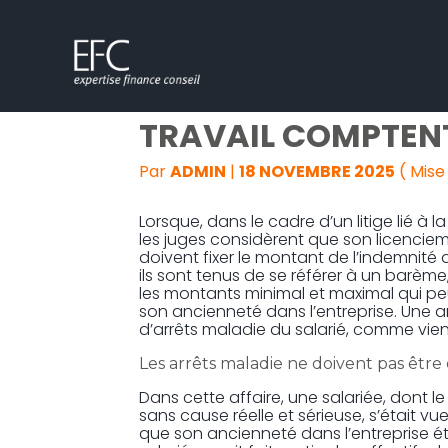
Subheader
Aller
BARÈME MACRON : 
au
contenu
TRAVAIL COMPTENT
Par
ADMIN
|
18 NOVEMBRE 2025
( Mise
Lorsque, dans le cadre d’un litige lié à l
les juges considèrent que son licencieme
doivent fixer le montant de l’indemnité q
ils sont tenus de se référer à un barèm
les montants minimal et maximal qui peu
son ancienneté dans l’entreprise. Une an
d’arrêts maladie du salarié, comme vien
Les arrêts maladie ne doivent pas être 
Dans cette affaire, une salariée, dont 
sans cause réelle et sérieuse, s’était vu
que son ancienneté dans l’entreprise éta