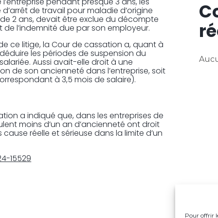
de l’entreprise pendant presque 3 ans, les
C
d’arrêt de travail pour maladie d’origine
s de 2 ans, devait être exclue du décompte
ré
t de l’indemnité due par son employeur.
 ce litige, la Cour de cassation a, quant à
de déduire les périodes de suspension du
Aucu
salariée. Aussi avait-elle droit à une
ion de son ancienneté dans l’entreprise, soit
orrespondant à 3,5 mois de salaire).
ation a indiqué que, dans les entreprises de
umulent moins d’un an d’ancienneté ont droit
cause réelle et sérieuse dans la limite d’un
 24-15529
Pour offrir 