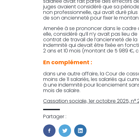
salariée avait fait partie des effectifs 
juges avaient considéré que sa période 
non professionnelle, qui avait duré plu
de son ancienneté pour fixer le montan
Amenée à se prononcer dans le cadre de
elle, considéré qu’il n’y avait pas lieu 
contrat de travail de l’ancienneté de la 
indemnité qui devait être fixée en fonct
2 ans et 10 mois (montant de 5 989 €, c
En complément :
dans une autre affaire, la Cour de cass
moins de 11 salariés, les salariés qui c
à une indemnité pour licenciement sans 
mois de salaire.
Cassation sociale, 1er octobre 2025, n°
Partager :
FaceBook
Twitter
LinkedIn