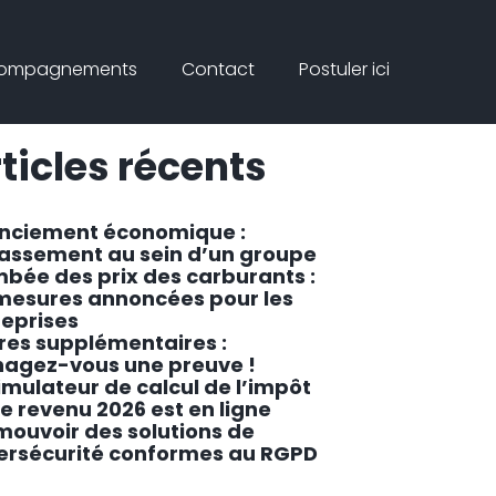
Connex
rcher
compagnements
Contact
Postuler ici
ar
Rechercher
ticles récents
enciement économique :
lassement au sein d’un groupe
mbée des prix des carburants :
 mesures annoncées pour les
reprises
res supplémentaires :
agez-vous une preuve !
imulateur de calcul de l’impôt
le revenu 2026 est en ligne
mouvoir des solutions de
ersécurité conformes au RGPD