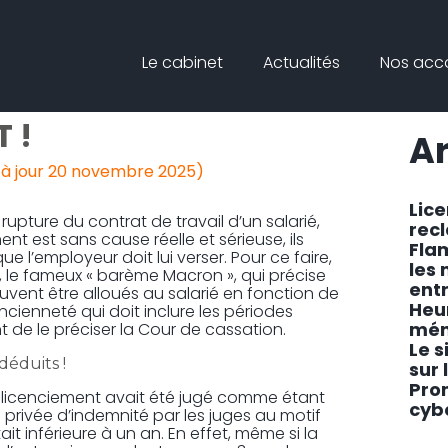
Principal
Blog
Reche
Le cabinet
Actualités
Nos ac
sideb
LES ARRÊTS DE
 !
Ar
 à jour 20 novembre 2025)
Lic
a rupture du contrat de travail d’un salarié,
rec
nt est sans cause réelle et sérieuse, ils
Fla
ue l’employeur doit lui verser. Pour ce faire,
les
e, le fameux « barème Macron », qui précise
ent
vent être alloués au salarié en fonction de
Heu
cienneté qui doit inclure les périodes
mén
t de le préciser la Cour de cassation.
Le s
déduits !
sur 
Pro
le licenciement avait été jugé comme étant
cyb
e privée d’indemnité par les juges au motif
it inférieure à un an. En effet, même si la