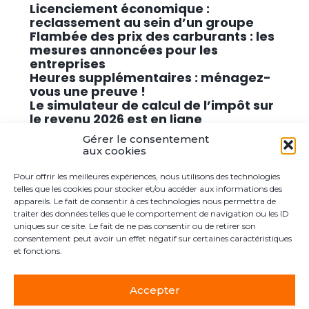
Licenciement économique :
reclassement au sein d’un groupe
Flambée des prix des carburants : les
mesures annoncées pour les
entreprises
Heures supplémentaires : ménagez-
vous une preuve !
Le simulateur de calcul de l’impôt sur
le revenu 2026 est en ligne
Promouvoir des solutions de
Gérer le consentement
cybersécurité conformes au RGPD
aux cookies
Pour offrir les meilleures expériences, nous utilisons des technologies
Commentaires récents
telles que les cookies pour stocker et/ou accéder aux informations des
appareils. Le fait de consentir à ces technologies nous permettra de
traiter des données telles que le comportement de navigation ou les ID
Aucun commentaire à afficher.
uniques sur ce site. Le fait de ne pas consentir ou de retirer son
consentement peut avoir un effet négatif sur certaines caractéristiques
et fonctions.
Accepter
Footer