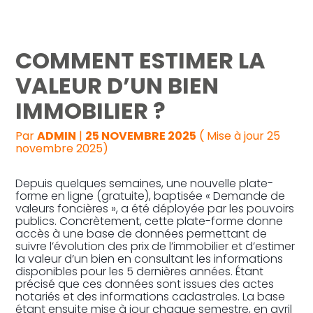
Reprise, transmission et création
COMMENT ESTIMER LA
Gestion au quotidien
VALEUR D’UN BIEN
IMMOBILIER ?
Pilotage d’entreprise
Par
ADMIN
|
25 NOVEMBRE 2025
( Mise à jour 25
Audit
novembre 2025)
Depuis quelques semaines, une nouvelle plate-
forme en ligne (gratuite), baptisée « Demande de
valeurs foncières », a été déployée par les pouvoirs
publics. Concrètement, cette plate-forme donne
accès à une base de données permettant de
suivre l’évolution des prix de l’immobilier et d’estimer
la valeur d’un bien en consultant les informations
disponibles pour les 5 dernières années. Étant
précisé que ces données sont issues des actes
notariés et des informations cadastrales. La base
étant ensuite mise à jour chaque semestre, en avril