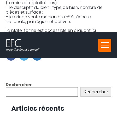
(terrains et exploitations) ;
– le descriptif du bien : type de bien, nombre de
pièces et surface ;
– le prix de vente médian au m² à l’échelle
nationale, par région et par ville.
La plate-forme est accessible
en cliquant ici.
Partager :
Aller
au
contenu
FaceBook
Twitter
LinkedIn
Blog
Rechercher
sidebar
Rechercher
Articles récents