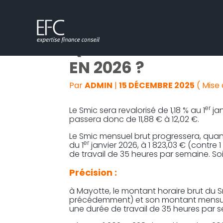
Subheader
Aller
QUELLE REVALORIS
au
contenu
EN 2026 ?
Par
ADMIN
|
15 DÉCEMBRE 2025
( Mise
er
Le Smic sera revalorisé de 1,18 % au 1
jan
passera donc de 11,88 € à 12,02 €.
Le Smic mensuel brut progressera, quant 
er
du 1
janvier 2026, à 1 823,03 € (contr
de travail de 35 heures par semaine. Soi
Précision :
à Mayotte, le montant horaire brut du S
précédemment) et son montant mensuel b
une durée de travail de 35 heures par 