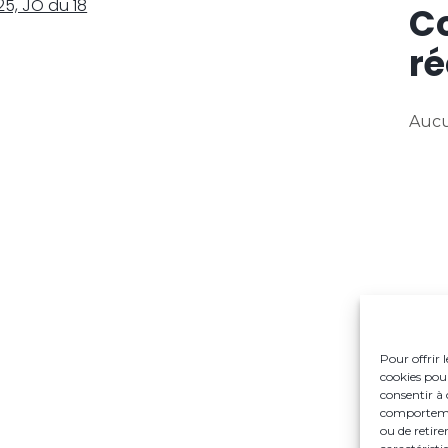
5, JO du 18
C
ré
Aucu
Pour offrir 
cookies pour
consentir à 
comportement
ou de retire