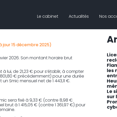
Principal
Blog
Reche
Le cabinet
Actualités
Nos ac
sideb
ATION POUR LE SMIC
Ar
 à jour 15 décembre 2025)
Lic
vier 2026. Son montant horaire brut
rec
Fla
les
à lui, de 21,23 € pour s’établir, à compter
ent
e 1 801,80 € précédemment) pour une durée
Heu
t un Smic mensuel net de 1 443,11 €.
mén
Le s
sur 
mic sera fixé à 9,33 € (contre 8,98 €
Pro
rut à 1 415,05 € (contre 1 361,97 €) pour
cyb
semaine.