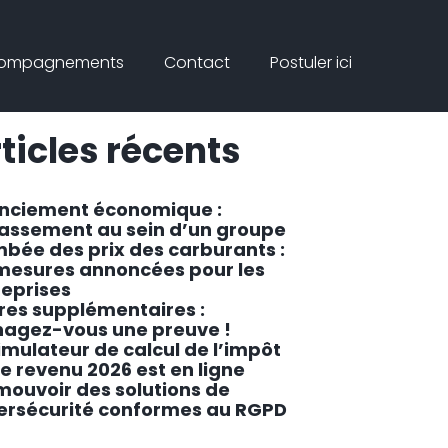
Connex
rcher
compagnements
Contact
Postuler ici
ar
Rechercher
ticles récents
enciement économique :
lassement au sein d’un groupe
mbée des prix des carburants :
 mesures annoncées pour les
reprises
res supplémentaires :
agez-vous une preuve !
imulateur de calcul de l’impôt
le revenu 2026 est en ligne
mouvoir des solutions de
ersécurité conformes au RGPD