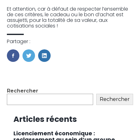
Et attention, car à défaut de respecter l’ensemble
de ces critères, le cadeau ou le bon d’achat est
assujetti, pour la totalité de sa valeur, aux
cotisations sociales !
Partager :
FaceBook
Twitter
LinkedIn
Blog
Rechercher
sidebar
Rechercher
Articles récents
Licenciement économique :
reclassement au sein d’un groupe