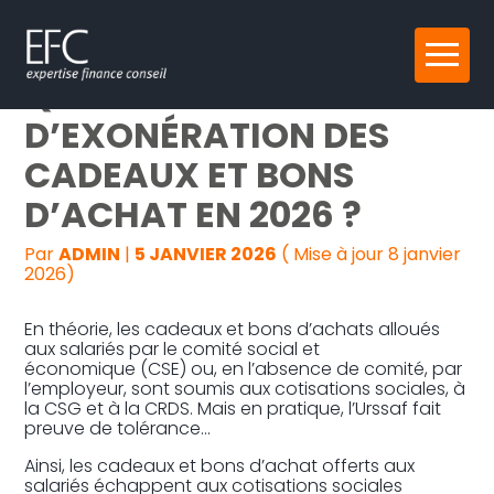
Reprise, transmission et création
Aller
QUELLE EST LA LIMITE
au
contenu
Gestion au quotidien
D’EXONÉRATION DES
CADEAUX ET BONS
Pilotage d’entreprise
D’ACHAT EN 2026 ?
Audit
Par
ADMIN
|
5 JANVIER 2026
( Mise à jour 8 janvier
2026)
En théorie, les cadeaux et bons d’achats alloués
aux salariés par le comité social et
économique (CSE) ou, en l’absence de comité, par
l’employeur, sont soumis aux cotisations sociales, à
la CSG et à la CRDS. Mais en pratique, l’Urssaf fait
preuve de tolérance…
Ainsi, les cadeaux et bons d’achat offerts aux
salariés échappent aux cotisations sociales