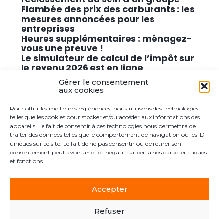
Flambée des prix des carburants : les
mesures annoncées pour les
entreprises
Heures supplémentaires : ménagez-
vous une preuve !
Le simulateur de calcul de l’impôt sur
le revenu 2026 est en ligne
Promouvoir des solutions de
Gérer le consentement
cybersécurité conformes au RGPD
aux cookies
Pour offrir les meilleures expériences, nous utilisons des technologies
Commentaires récents
telles que les cookies pour stocker et/ou accéder aux informations des
appareils. Le fait de consentir à ces technologies nous permettra de
traiter des données telles que le comportement de navigation ou les ID
Aucun commentaire à afficher.
uniques sur ce site. Le fait de ne pas consentir ou de retirer son
consentement peut avoir un effet négatif sur certaines caractéristiques
et fonctions.
Accepter
Footer
Le cabinet
Actualités
Postuler ici
Contact
Principale
Refuser