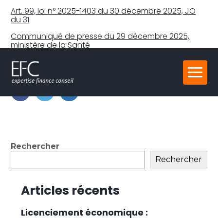
Art. 99, loi n° 2025-1403 du 30 décembre 2025, JO
du 31
Communiqué de presse du 29 décembre 2025,
ministère de la Santé
Partager :
Aller
au
contenu
FaceBook
Twitter
LinkedIn
Blog
Rechercher
sidebar
Rechercher
Articles récents
Licenciement économique :