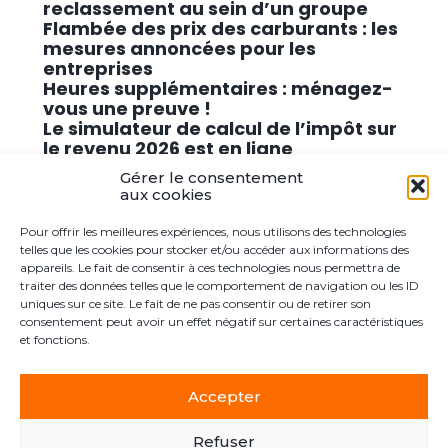
reclassement au sein d’un groupe
Flambée des prix des carburants : les
mesures annoncées pour les
entreprises
Heures supplémentaires : ménagez-
vous une preuve !
Le simulateur de calcul de l’impôt sur
le revenu 2026 est en ligne
Promouvoir des solutions de
Gérer le consentement
cybersécurité conformes au RGPD
aux cookies
Pour offrir les meilleures expériences, nous utilisons des technologies
Commentaires récents
telles que les cookies pour stocker et/ou accéder aux informations des
appareils. Le fait de consentir à ces technologies nous permettra de
traiter des données telles que le comportement de navigation ou les ID
Aucun commentaire à afficher.
uniques sur ce site. Le fait de ne pas consentir ou de retirer son
consentement peut avoir un effet négatif sur certaines caractéristiques
et fonctions.
Accepter
Footer
Le cabinet
Actualités
Postuler ici
Contact
Principale
Refuser