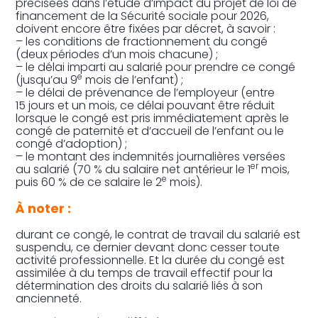
précisées dans l’étude d’impact du projet de loi de
financement de la Sécurité sociale pour 2026,
doivent encore être fixées par décret, à savoir :
– les conditions de fractionnement du congé
(deux périodes d’un mois chacune) ;
– le délai imparti au salarié pour prendre ce congé
e
(jusqu’au 9
mois de l’enfant) ;
– le délai de prévenance de l’employeur (entre
15 jours et un mois, ce délai pouvant être réduit
lorsque le congé est pris immédiatement après le
congé de paternité et d’accueil de l’enfant ou le
congé d’adoption) ;
– le montant des indemnités journalières versées
er
au salarié (70 % du salaire net antérieur le 1
mois,
e
puis 60 % de ce salaire le 2
mois).
À noter :
durant ce congé, le contrat de travail du salarié est
suspendu, ce dernier devant donc cesser toute
activité professionnelle. Et la durée du congé est
assimilée à du temps de travail effectif pour la
détermination des droits du salarié liés à son
ancienneté.