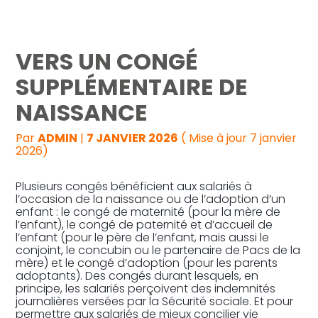
Reprise, transmission et création
VERS UN CONGÉ
Gestion au quotidien
SUPPLÉMENTAIRE DE
NAISSANCE
Pilotage d’entreprise
Par
ADMIN
|
7 JANVIER 2026
( Mise à jour 7 janvier
Audit
2026)
Plusieurs congés bénéficient aux salariés à
l’occasion de la naissance ou de l’adoption d’un
enfant : le congé de maternité (pour la mère de
l’enfant), le congé de paternité et d’accueil de
l’enfant (pour le père de l’enfant, mais aussi le
conjoint, le concubin ou le partenaire de Pacs de la
mère) et le congé d’adoption (pour les parents
adoptants). Des congés durant lesquels, en
principe, les salariés perçoivent des indemnités
journalières versées par la Sécurité sociale. Et pour
permettre aux salariés de mieux concilier vie