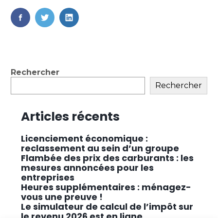
FaceBook
Twitter
LinkedIn
Blog
Rechercher
sidebar
Rechercher
Articles récents
Licenciement économique :
reclassement au sein d’un groupe
Flambée des prix des carburants : les
mesures annoncées pour les
entreprises
Heures supplémentaires : ménagez-
vous une preuve !
Le simulateur de calcul de l’impôt sur
le revenu 2026 est en ligne