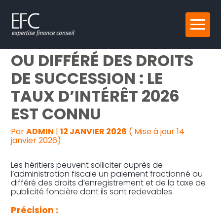
Reprise, transmission et création
Aller
PAIEMENT FRACTIONNÉ
au
contenu
Gestion au quotidien
OU DIFFÉRÉ DES DROITS
DE SUCCESSION : LE
Pilotage d’entreprise
TAUX D’INTÉRÊT 2026
Audit
EST CONNU
Par
ADMIN
|
12 JANVIER 2026
( Mise à jour 14
janvier 2026)
Les héritiers peuvent solliciter auprès de
l’administration fiscale un paiement fractionné ou
différé des droits d’enregistrement et de la taxe de
publicité foncière dont ils sont redevables.
Précision :