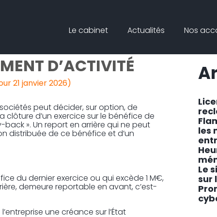
Principal
Blog
Reche
Le cabinet
Actualités
Nos ac
sideb
ARRIÈRE DES DÉFICITS
MENT D’ACTIVITÉ
Ar
our 21 janvier 2026)
Lic
 sociétés peut décider, sur option, de
rec
 la clôture d’un exercice sur le bénéfice de
Fla
y-back ». Un report en arrière qui ne peut
les
non distribuée de ce bénéfice et d’un
ent
Heu
mén
Le s
éfice du dernier exercice ou qui excède 1 M€,
sur 
rière, demeure reportable en avant, c’est-
Pro
cyb
 l’entreprise une créance sur l’État