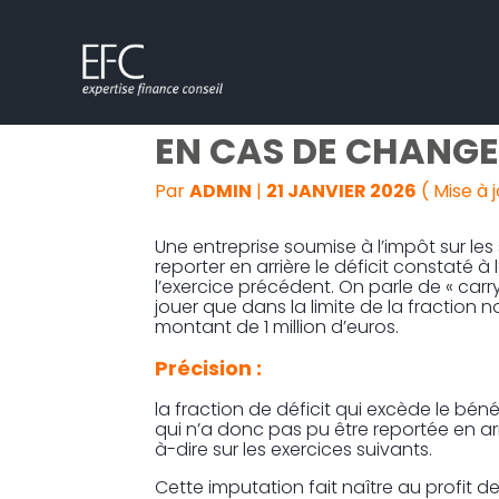
Subheader
Aller
PAS DE REPORT EN 
au
contenu
EN CAS DE CHANGE
Par
ADMIN
|
21 JANVIER 2026
( Mise à j
Une entreprise soumise à l’impôt sur les
reporter en arrière le déficit constaté à
l’exercice précédent. On parle de « carr
jouer que dans la limite de la fraction 
montant de 1 million d’euros.
Précision :
la fraction de déficit qui excède le bén
qui n’a donc pas pu être reportée en ar
à-dire sur les exercices suivants.
Cette imputation fait naître au profit de