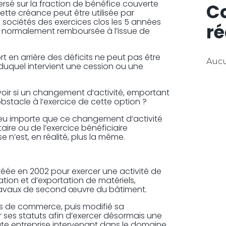
ersé sur la fraction de bénéfice couverte
C
 cette créance peut être utilisée par
s sociétés des exercices clos les 5 années
ré
nt normalement remboursée à l’issue de
ort en arrière des déficits ne peut pas être
Aucu
 duquel intervient une cession ou une
avoir si un changement d’activité, emportant
bstacle à l’exercice de cette option ?
 peu importe que ce changement d’activité
taire ou de l’exercice bénéficiaire
 n’est, en réalité, plus la même.
créée en 2002 pour exercer une activité de
ation et d’exportation de matériels,
 travaux de second œuvre du bâtiment.
nds de commerce, puis modifié sa
r ses statuts afin d’exercer désormais une
oute entreprise intervenant dans le domaine