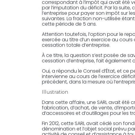
correspondant à l’impôt qui avait été v
par l’imputation du déficit. Par la suite,
l’entreprise pour payer son impôt sur le
suivantes. La fraction non-utilisée éta
cette période de 5 ans.
Attention toutefois, l’option pour le rep
exercée au titre d’un exercice au cours
cessation totale d’entreprise.
À ce titre, la question s’est posée de s
cessation d’entreprise, fait également o
Oui, a répondu le Conseil d’État, et ce
intervienne au cours de l’exercice défici
précédent, dans la mesure où l’entreprise
Illustration
Dans cette affaire, une SARL avait été 
fabrication, d’achat, de vente, d’import
d’accessoires et d’outillages pour les
Fin 2012, cette SARL avait cédé son fo
dénomination et l’objet social prévu pa
activité de conseil et d’assistance à t