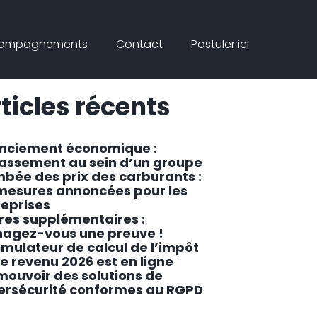
Connex
rcher
compagnements
Contact
Postuler ici
ar
Rechercher
ticles récents
enciement économique :
lassement au sein d’un groupe
mbée des prix des carburants :
 mesures annoncées pour les
reprises
res supplémentaires :
agez-vous une preuve !
imulateur de calcul de l’impôt
le revenu 2026 est en ligne
mouvoir des solutions de
ersécurité conformes au RGPD