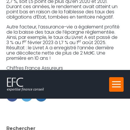
2,7 %, soit 1,5 point de plus qu’en 2020 et 2021.
Durant ces années, le rendement avait atteint un
point bas en raison de la faiblesse des taux des
obligations d’État, tombées en territoire négatif.
Autre facteur, l’assurance-vie a également profité
de la baisse des taux de l’épargne réglementée.
Ainsi, par exemple, le taux du Livret A est passé de
er
er
3 % au 1
février 2023 à 1,7 % au 1
août 2025.
Résultat : le Livret A a enregistré l’année dernière
une décollecte nette de plus de 2 Md€. Une
première en 10 ans !
Chiffres France Assureurs
Partager :
Aller
au
contenu
FaceBook
Twitter
LinkedIn
Blog
Rechercher