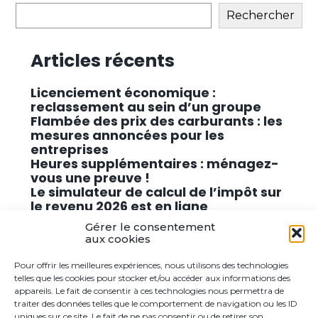
sidebar
Rechercher
Articles récents
Licenciement économique :
reclassement au sein d’un groupe
Flambée des prix des carburants : les
mesures annoncées pour les
entreprises
Heures supplémentaires : ménagez-
vous une preuve !
Le simulateur de calcul de l’impôt sur
le revenu 2026 est en ligne
Promouvoir des solutions de
Gérer le consentement
cybersécurité conformes au RGPD
aux cookies
Pour offrir les meilleures expériences, nous utilisons des technologies
Commentaires récents
telles que les cookies pour stocker et/ou accéder aux informations des
appareils. Le fait de consentir à ces technologies nous permettra de
traiter des données telles que le comportement de navigation ou les ID
Aucun commentaire à afficher.
uniques sur ce site. Le fait de ne pas consentir ou de retirer son