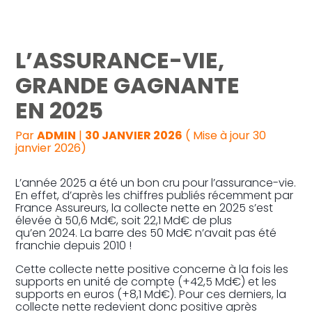
Reprise, transmission et création
L’ASSURANCE-VIE,
Gestion au quotidien
GRANDE GAGNANTE
EN 2025
Pilotage d’entreprise
Par
ADMIN
|
30 JANVIER 2026
( Mise à jour 30
Audit
janvier 2026)
L’année 2025 a été un bon cru pour l’assurance-vie.
En effet, d’après les chiffres publiés récemment par
France Assureurs, la collecte nette en 2025 s’est
élevée à 50,6 Md€, soit 22,1 Md€ de plus
qu’en 2024. La barre des 50 Md€ n’avait pas été
franchie depuis 2010 !
Cette collecte nette positive concerne à la fois les
supports en unité de compte (+42,5 Md€) et les
supports en euros (+8,1 Md€). Pour ces derniers, la
collecte nette redevient donc positive après